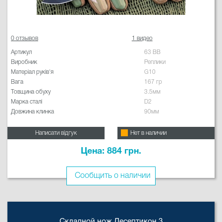
0 отзывов
1 видео
Артикул
63 BB
Виробник
Реплики
Матеріал руків'я
G10
Вага
167 гр
Товщина обуху
3.5мм
Марка сталі
D2
Довжина клинка
90мм
Написати відгук
Нет в наличии
Цена: 884 грн.
Сообщить о наличии
Складной нож Десептикон 3