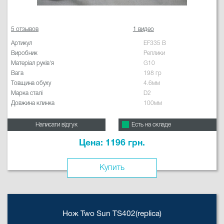
5 отзывов
1 видео
Артикул
EF335 B
Виробник
Реплики
Матеріал руків'я
G10
Вага
198 гр
Товщина обуху
4.6мм
Марка сталі
D2
Довжина клинка
100мм
Написати відгук
Есть на складе
Цена: 1196 грн.
Купить
Нож Two Sun TS402(replica)