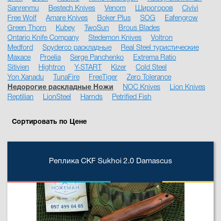
Sanrenmu
Bestech Knives
Venom
Широгоров
Civivi
Free Wolf
Amare Knives
Boker Plus
SOG
Eafengrow
Green Thorn
Kubey
TwoSun
Brous Blades
Ontario Knife Company
Stedemon Knives
Voltron
Medford
Spyderco раскладные
Real Steel туристические
Maxace
Proelia
Serge Panchenko
Extrema Ratio
Sitivien
Hightron
Y-START
Kizer
Cold Steel
Yon Xanadu
TunaFire
FreeTiger
Zero Tolerance
Недорогие раскладные Ножи
NOC Knives
Lion Knives
Reptilian
LionSteel
Harnds
Petrified Fish
Сортировать по Цене
Реплика CKF Sukhoi 2.0 Damascus