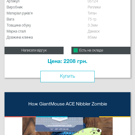
Артикул
05124
Виробник
Реплики
Матеріал руків'я
Титан
Вага
75 гр
Товщина обуху
3.3мм
Марка сталі
Дамаск
Довжина клинка
85мм
Написати відгук
Есть на складе
Цена: 2208 грн.
Купить
Нож GiantMouse ACE Nibbler Zombie