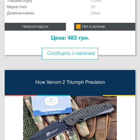
Товщина обуху
3.2мм
Марка сталі
D2
Довжина клинка
88мм
Написати відгук
Нет в наличии
Цена: 483 грн.
Сообщить о наличии
Нож Venom 2 Triumph Precision