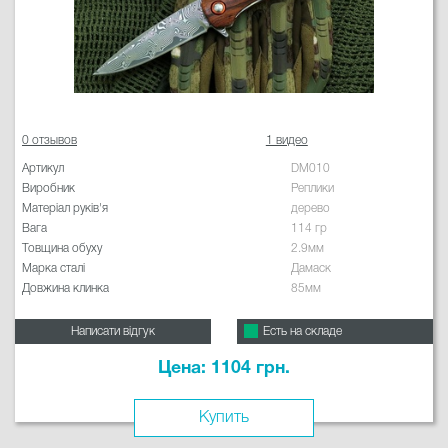
0 отзывов
1 видео
Артикул
DM010
Виробник
Реплики
Матеріал руків'я
дерево
Вага
114 гр
Товщина обуху
2.9мм
Марка сталі
Дамаск
Довжина клинка
85мм
Написати відгук
Есть на складе
Цена: 1104 грн.
Купить