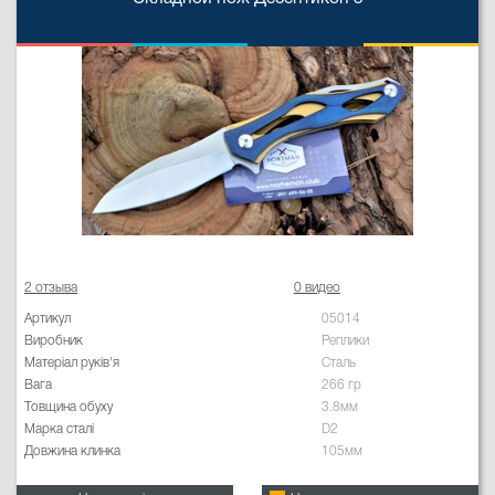
2 отзыва
0 видео
Артикул
05014
Виробник
Реплики
Матеріал руків'я
Сталь
Вага
266 гр
Товщина обуху
3.8мм
Марка сталі
D2
Довжина клинка
105мм