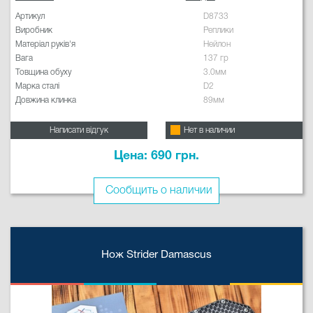
Артикул
D8733
Виробник
Реплики
Матеріал руків'я
Нейлон
Вага
137 гр
Товщина обуху
3.0мм
Марка сталі
D2
Довжина клинка
89мм
Написати відгук
Нет в наличии
Цена: 690 грн.
Сообщить о наличии
Нож Strider Damascus