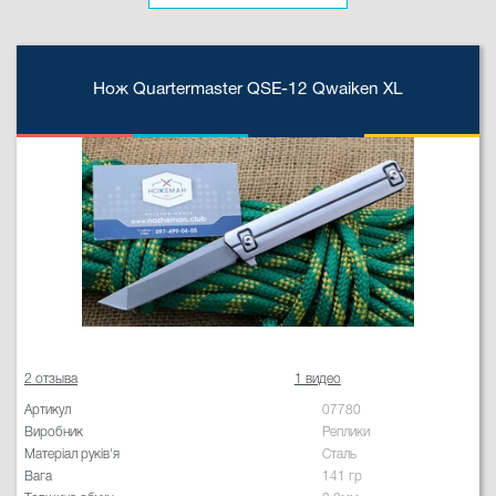
Нож Quartermaster QSE-12 Qwaiken XL
2 отзыва
1 видео
Артикул
07780
Виробник
Реплики
Матеріал руків'я
Сталь
Вага
141 гр