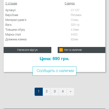
2 отзыва
0 видео
Артикул
C1137
Виробник
Реплики
Матеріал руків'я
Сталь
Вага
320 гр
Товщина обуху
4.0мм
Марка сталі
440C
Довжина клинка
92мм
Написати відгук
Нет в наличии
Цена: 690 грн.
Сообщить о наличии
1
2
3
4
»