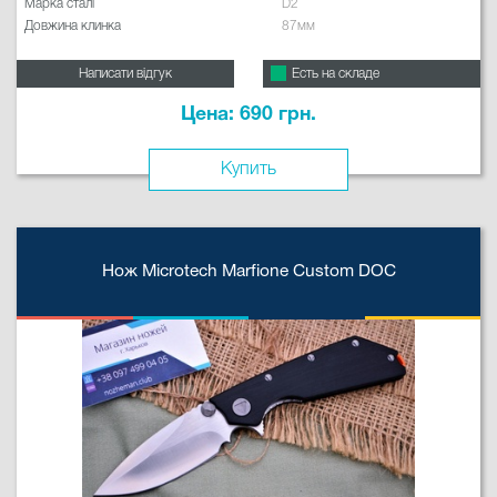
Марка сталі
D2
Довжина клинка
87мм
Написати відгук
Есть на складе
Цена: 690 грн.
Купить
Нож Microtech Marfione Custom DOC