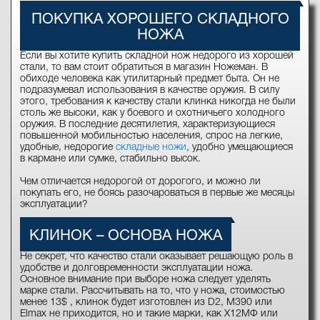
ПОКУПКА ХОРОШЕГО СКЛАДНОГО
НОЖА
Если вы хотите купить складной нож недорого из хорошей
стали, то вам стоит обратиться в магазин Ножеман. В
обиходе человека как утилитарный предмет быта. Он не
подразумевал использования в качестве оружия. В силу
этого, требования к качеству стали клинка никогда не были
столь же высоки, как у боевого и охотничьего холодного
оружия. В последние десятилетия, характеризующиеся
повышенной мобильностью населения, спрос на легкие,
удобные, недорогие
складные ножи
, удобно умещающиеся
в кармане или сумке, стабильно высок.
Чем отличается недорогой от дорогого, и можно ли
покупать его, не боясь разочароваться в первые же месяцы
эксплуатации?
КЛИНОК – ОСНОВА НОЖА
Не секрет, что качество стали оказывает решающую роль в
удобстве и долговременности эксплуатации ножа.
Основное внимание при выборе ножа следует уделять
марке стали. Рассчитывать на то, что у ножа, стоимостью
менее 13$ , клинок будет изготовлен из D2, M390 или
Elmax не приходится, но и такие марки, как Х12МФ или