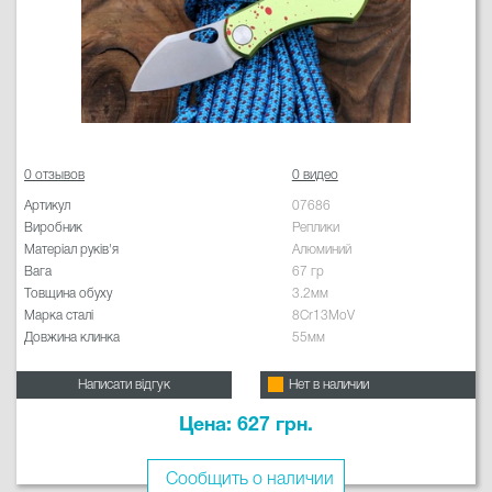
0 отзывов
0 видео
Артикул
07686
Виробник
Реплики
Матеріал руків'я
Алюминий
Вага
67 гр
Товщина обуху
3.2мм
Марка сталі
8Cr13MoV
Довжина клинка
55мм
Написати відгук
Нет в наличии
Цена: 627 грн.
Сообщить о наличии