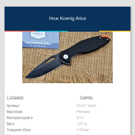
Нож Koenig Arius
7 отзывов
0 видео
Артикул
05527 black
Виробник
Реплики
Матеріал руків'я
G10
Вага
120 гр
Товщина обуху
3.65мм