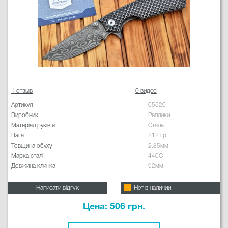
1 отзыв
0 видео
Артикул
05520
Виробник
Реплики
Матеріал руків'я
Сталь
Вага
212 гр
Товщина обуху
2.85мм
Марка сталі
440C
Довжина клинка
92мм
Написати відгук
Нет в наличии
Цена: 506 грн.