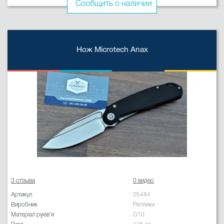
Сообщить о наличии
Нож Microtech Anax
3 отзыва
0 видео
Артикул
05484
Виробник
Реплики
Матеріал руків'я
G10