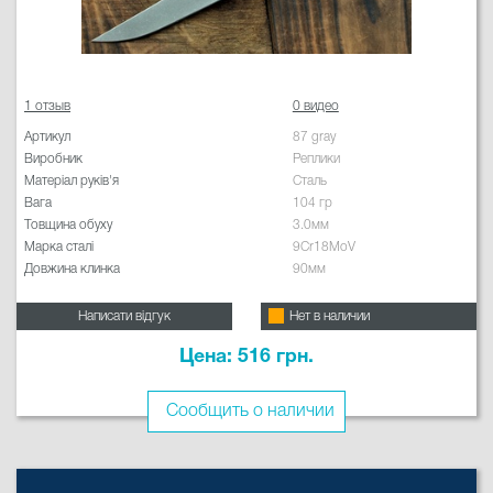
1 отзыв
0 видео
Артикул
87 gray
Виробник
Реплики
Матеріал руків'я
Сталь
Вага
104 гр
Товщина обуху
3.0мм
Марка сталі
9Cr18MoV
Довжина клинка
90мм
Написати відгук
Нет в наличии
Цена: 516 грн.
Сообщить о наличии