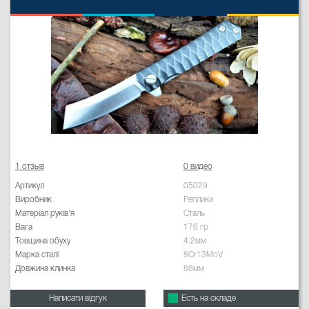
1 отзыв
0 видео
Артикул
05029
Виробник
Реплики
Матеріал руків'я
Сталь
Вага
176 гр
Товщина обуху
4.2мм
Марка сталі
8Cr13MoV
Довжина клинка
88мм
Написати відгук
Есть на складе