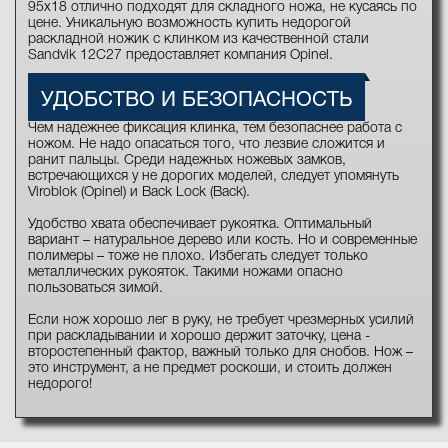
95х18 отлично подходят для складного ножа, не кусаясь по
цене. Уникальную возможность купить недорогой
раскладной ножик с клинком из качественной стали
Sandvik 12C27 предоставляет компания Opinel.
УДОБСТВО И БЕЗОПАСНОСТЬ
Чем надежнее фиксация клинка, тем безопаснее работа с
ножом. Не надо опасаться того, что лезвие сложится и
ранит пальцы. Среди надежных ножевых замков,
встречающихся у не дорогих моделей, следует упомянуть
Viroblok (Opinel) и Back Lock (Back).
Удобство хвата обеспечивает рукоятка. Оптимальный
вариант – натуральное дерево или кость. Но и современные
полимеры – тоже не плохо. Избегать следует только
металлических рукояток. Такими ножами опасно
пользоваться зимой.
Если нож хорошо лег в руку, не требует чрезмерных усилий
при раскладывании и хорошо держит заточку, цена -
второстепенный фактор, важный только для снобов. Нож –
это инструмент, а не предмет роскоши, и стоить должен
недорого!