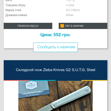
Вага
135 гр
Товщина обуху
4.0мм
Марка сталі
9Cr18MoV
Довжина клинка
96мм
Написати відгук
Нет в наличии
Цена: 552 грн.
Сообщить о наличии
Складной нож Zieba Knives G2 S.U.T.G. Steel