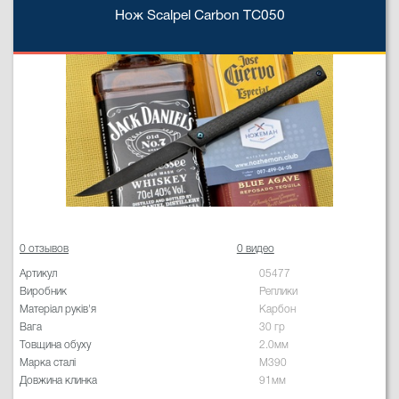
Нож Scalpel Carbon TC050
0 отзывов
0 видео
Артикул
05477
Виробник
Реплики
Матеріал руків'я
Карбон
Вага
30 гр
Товщина обуху
2.0мм
Марка сталі
M390
Довжина клинка
91мм