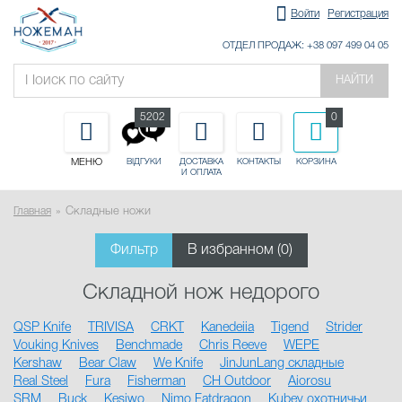
Войти
Регистрация
ОТДЕЛ ПРОДАЖ: +38 097 499 04 05
НАЙТИ
5202
0
МЕНЮ
ДОСТАВКА
КОНТАКТЫ
КОРЗИНА
ВІДГУКИ
И ОПЛАТА
Главная
Складные ножи
Фильтр
В избранном (
0
)
Складной нож недорого
QSP Knife
TRIVISA
CRKT
Kanedeiia
Tigend
Strider
Vouking Knives
Benchmade
Chris Reeve
WEPE
Kershaw
Bear Claw
We Knife
JinJunLang складные
Real Steel
Fura
Fisherman
CH Outdoor
Aiorosu
SRM
Buck
Kesiwo
Nimo Fatdragon
Kubey охотничьи