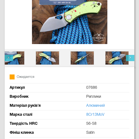
Ожидается
Артикул
07686
Виробник
Реплики
Матеріал руків'я
Алюминий
Марка сталі
8Cr13MoV
Твердість HRC
56-58
Фініш клинка
Satin