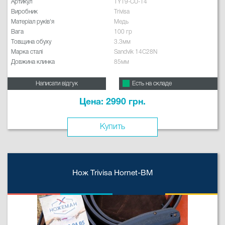
Артикул
TY19-CU-14
Виробник
Trivisa
Матеріал руків'я
Медь
Вага
100 гр
Товщина обуху
3.3мм
Марка сталі
Sandvik 14C28N
Довжина клинка
85мм
Написати відгук
Есть на складе
Цена: 2990 грн.
Купить
Нож Trivisa Hornet-BM