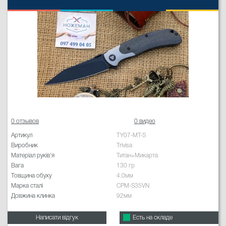
0 отзывов
0 видео
Артикул
TY07-MT-S
Виробник
Trivisa
Матеріал руків'я
Титан+Микарта
Вага
130 гр
Товщина обуху
4.0мм
Марка сталі
CPM-S35VN
Довжина клинка
92мм
Написати відгук
Есть на складе