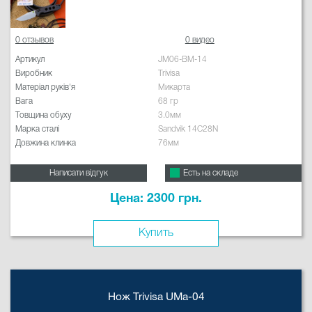
0 отзывов
0 видео
Артикул
JM06-BM-14
Виробник
Trivisa
Матеріал руків'я
Микарта
Вага
68 гр
Товщина обуху
3.0мм
Марка сталі
Sandvik 14C28N
Довжина клинка
76мм
Написати відгук
Есть на складе
Цена: 2300 грн.
Купить
Нож Trivisa UMa-04