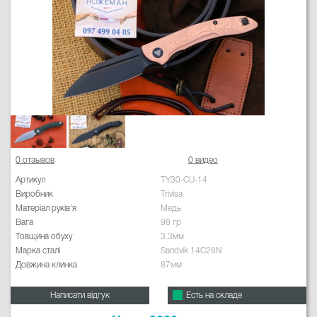
0 отзывов
0 видео
Артикул
TY30-CU-14
Виробник
Trivisa
Матеріал руків'я
Медь
Вага
98 гр
Товщина обуху
3.3мм
Марка сталі
Sandvik 14C28N
Довжина клинка
87мм
Написати відгук
Есть на складе