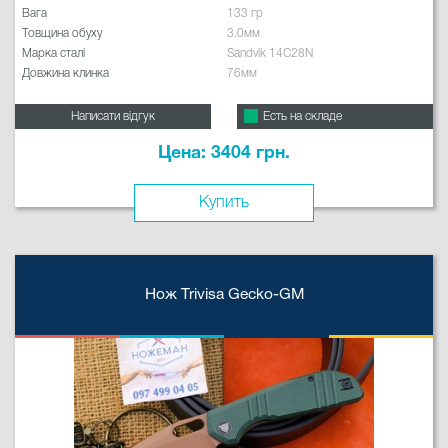
Вага
133 гр
Товщина обуху
3.0мм
Марка сталі
Sandvik 14C28N
Довжина клинка
76мм
Написати відгук
Есть на складе
Цена: 3404 грн.
Купить
Нож Trivisa Gecko-GM