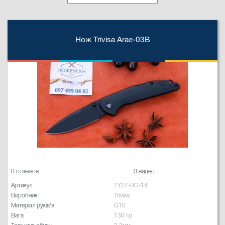
Нож Trivisa Arae-03B
0 отзывов
0 видео
Артикул
TY27-BG-14
Виробник
Trivisa
Матеріал руків'я
G10
Вага
130 гр