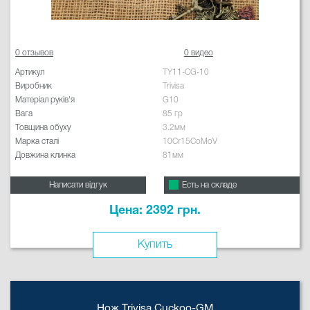
0 отзывов
0 видео
Артикул
TY11-CG-10
Виробник
Trivisa
Матеріал руків'я
G10
Вага
85 гр
Товщина обуху
3.2мм
Марка сталі
10Cr15CoMoV
Довжина клинка
81мм
Написати відгук
Есть на складе
Цена: 2392 грн.
Купить
Нож Trivisa Cuckoo-GM