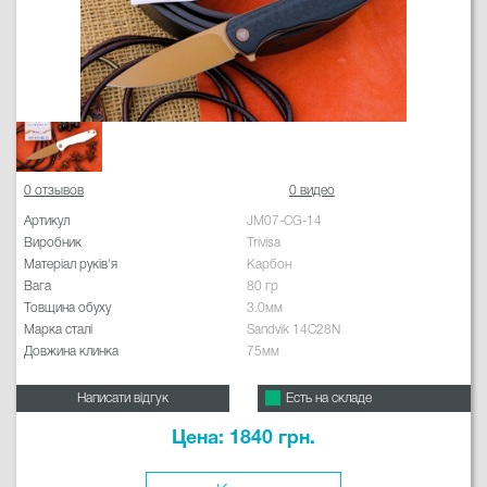
0 отзывов
0 видео
Артикул
JM07-CG-14
Виробник
Trivisa
Матеріал руків'я
Карбон
Вага
80 гр
Товщина обуху
3.0мм
Марка сталі
Sandvik 14C28N
Довжина клинка
75мм
Написати відгук
Есть на складе
Цена: 1840 грн.