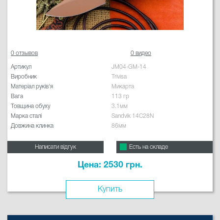
0 отзывов
0 видео
Артикул
JM04-GM-14
Виробник
Trivisa
Матеріал руків'я
Микарта
Вага
113 гр
Товщина обуху
3.1мм
Марка сталі
Sandvik 14C28N
Довжина клинка
86мм
Написати відгук
Есть на складе
Цена: 2530 грн.
Купить