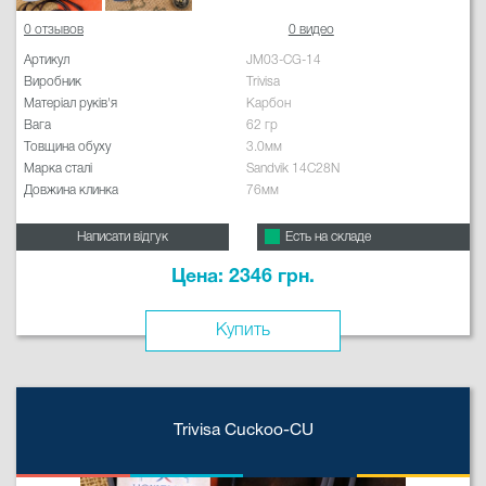
0 отзывов
0 видео
Артикул
JM03-CG-14
Виробник
Trivisa
Матеріал руків'я
Карбон
Вага
62 гр
Товщина обуху
3.0мм
Марка сталі
Sandvik 14C28N
Довжина клинка
76мм
Написати відгук
Есть на складе
Цена: 2346 грн.
Купить
Trivisa Cuckoo-CU