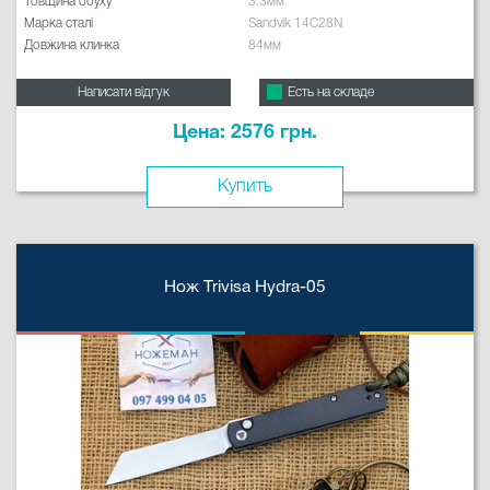
Товщина обуху
3.3мм
Марка сталі
Sandvik 14C28N
Довжина клинка
84мм
Написати відгук
Есть на складе
Цена: 2576 грн.
Купить
Нож Trivisa Hydra-05