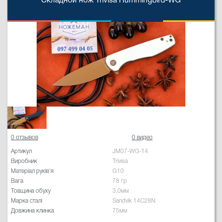
Складной нож Trivisa Hummingbird-WG
0 отзывов
0 видео
Артикул
JM07-WG-14
Виробник
Trivisa
Матеріал руків'я
G10
Вага
78 гр
Товщина обуху
3.0мм
Марка сталі
Sandvik 14C28N
Довжина клинка
75мм