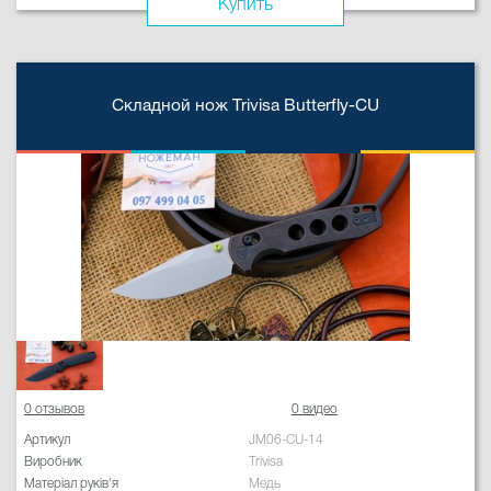
Купить
Складной нож Trivisa Butterfly-CU
0 отзывов
0 видео
Артикул
JM06-CU-14
Виробник
Trivisa
Матеріал руків'я
Медь