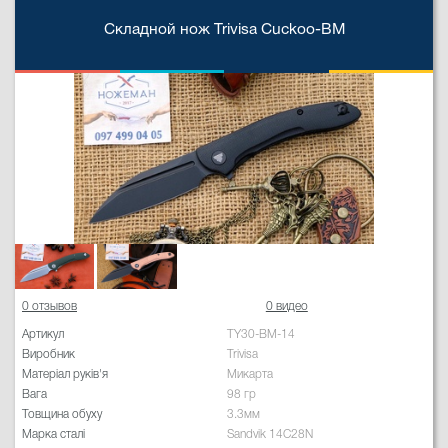
Складной нож Trivisa Cuckoo-BM
0 отзывов
0 видео
Артикул
TY30-BM-14
Виробник
Trivisa
Матеріал руків'я
Микарта
Вага
98 гр
Товщина обуху
3.3мм
Марка сталі
Sandvik 14C28N