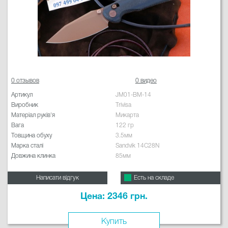
0 отзывов
0 видео
Артикул
JM01-BM-14
Виробник
Trivisa
Матеріал руків'я
Микарта
Вага
122 гр
Товщина обуху
3.5мм
Марка сталі
Sandvik 14C28N
Довжина клинка
85мм
Написати відгук
Есть на складе
Цена: 2346 грн.
Купить