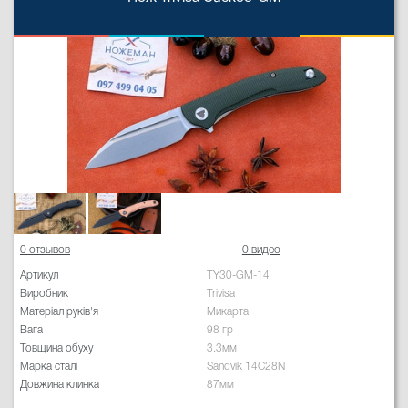
0 отзывов
0 видео
Артикул
TY30-GM-14
Виробник
Trivisa
Матеріал руків'я
Микарта
Вага
98 гр
Товщина обуху
3.3мм
Марка сталі
Sandvik 14C28N
Довжина клинка
87мм