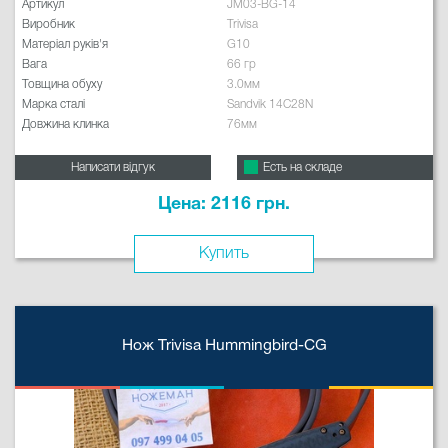
Артикул
JM03-BG-14
Виробник
Trivisa
Матеріал руків'я
G10
Вага
66 гр
Товщина обуху
3.0мм
Марка сталі
Sandvik 14C28N
Довжина клинка
76мм
Написати відгук
Есть на складе
Цена: 2116 грн.
Купить
Нож Trivisa Hummingbird-CG