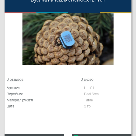
Бусина на темляк RealSteel L1101
0 отзывов
0 видео
Артикул
L1101
Виробник
Real Steel
Матеріал руків'я
Титан
Вага
3 гр