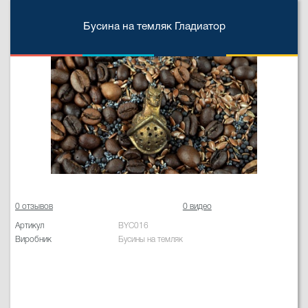
Бусина на темляк Гладиатор
0 отзывов
0 видео
Артикул
BYC016
Виробник
Бусины на темляк