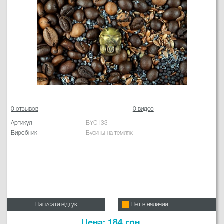
0 отзывов
0 видео
Артикул
BYC133
Виробник
Бусины на темляк
Написати відгук
Нет в наличии
Цена: 184 грн.