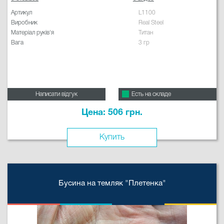
Артикул
L1100
Виробник
Real Steel
Матеріал руків'я
Титан
Вага
3 гр
Написати відгук
Есть на складе
Цена: 506 грн.
Купить
Бусина на темляк "Плетенка"