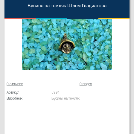
Бусина на темляк Шлем Гладиатора
0 отзывов
0 видео
Артикул
5991
Виробник
Бусины на темляк