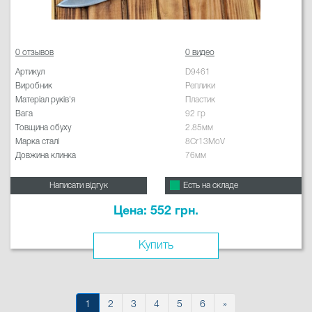
0 отзывов
0 видео
Артикул
D9461
Виробник
Реплики
Матеріал руків'я
Пластик
Вага
92 гр
Товщина обуху
2.85мм
Марка сталі
8Cr13MoV
Довжина клинка
76мм
Написати відгук
Есть на складе
Цена: 552 грн.
Купить
1
2
3
4
5
6
»