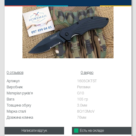
0 отзывов
0 видео
Артикул
1605CKTST
Виробник
Реплики
Матеріал руків'я
G10
Вага
105 гр
Товщина обуху
3.0мм
Марка сталі
8Cr13MoV
Довжина клинка
76мм
Написати відгук
Есть на складе