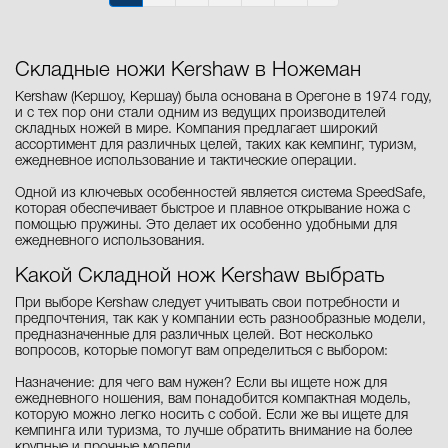
Складные ножи Kershaw в Ножеман
Kershaw (Кершоу, Кершау) была основана в Орегоне в 1974 году,
и с тех пор они стали одним из ведущих производителей
складных ножей в мире. Компания предлагает широкий
ассортимент для различных целей, таких как кемпинг, туризм,
ежедневное использование и тактические операции.
Одной из ключевых особенностей является система SpeedSafe,
которая обеспечивает быстрое и плавное открывание ножа с
помощью пружины. Это делает их особенно удобными для
ежедневного использования.
Какой Складной нож Kershaw выбрать
При выборе Kershaw следует учитывать свои потребности и
предпочтения, так как у компании есть разнообразные модели,
предназначенные для различных целей. Вот несколько
вопросов, которые помогут вам определиться с выбором:
Назначение: для чего вам нужен? Если вы ищете нож для
ежедневного ношения, вам понадобится компактная модель,
которую можно легко носить с собой. Если же вы ищете для
кемпинга или туризма, то лучше обратить внимание на более
крупные и прочные модели.