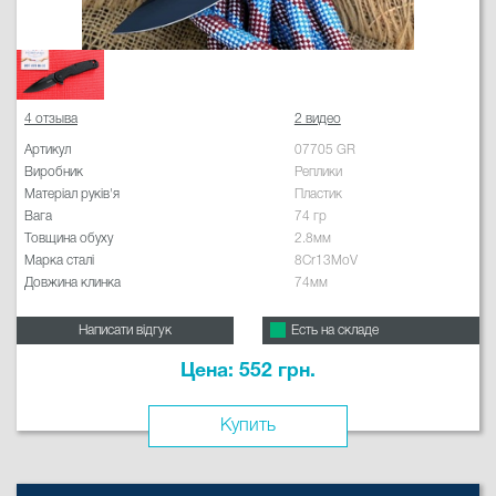
4 отзыва
2 видео
Артикул
07705 GR
Виробник
Реплики
Матеріал руків'я
Пластик
Вага
74 гр
Товщина обуху
2.8мм
Марка сталі
8Cr13MoV
Довжина клинка
74мм
Написати відгук
Есть на складе
Цена: 552 грн.
Купить