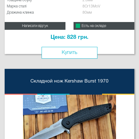
Товщина обуху
2.8мм
Марка сталі
8Cr13MoV
Довжина клинка
80мм
Написати відгук
Есть на складе
Цена: 828 грн.
Купить
Складной нож Kershaw Burst 1970