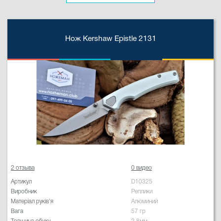
Нож Kershaw Epistle 2131
2 отзыва
0 видео
Артикул
D10325
Виробник
Реплики
Матеріал руків'я
Алюминий
Вага
57 гр