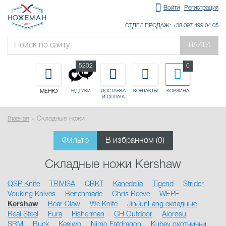
Войти
Регистрация
ОТДЕЛ ПРОДАЖ: +38 097 499 04 05
НАЙТИ
5202
0
МЕНЮ
ДОСТАВКА
КОНТАКТЫ
КОРЗИНА
ВІДГУКИ
И ОПЛАТА
Главная
Складные ножи
Фильтр
В избранном (
0
)
Складные ножи Kershaw
QSP Knife
TRIVISA
CRKT
Kanedeiia
Tigend
Strider
Vouking Knives
Benchmade
Chris Reeve
WEPE
Kershaw
Bear Claw
We Knife
JinJunLang складные
Real Steel
Fura
Fisherman
CH Outdoor
Aiorosu
SRM
Buck
Kesiwo
Nimo Fatdragon
Kubey охотничьи