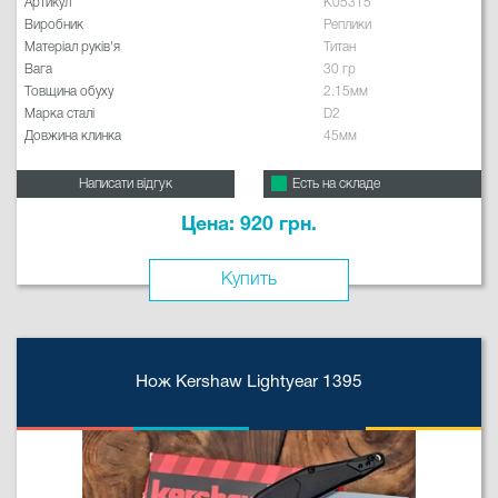
Артикул
K05315
Виробник
Реплики
Матеріал руків'я
Титан
Вага
30 гр
Товщина обуху
2.15мм
Марка сталі
D2
Довжина клинка
45мм
Написати відгук
Есть на складе
Цена: 920 грн.
Купить
Нож Kershaw Lightyear 1395