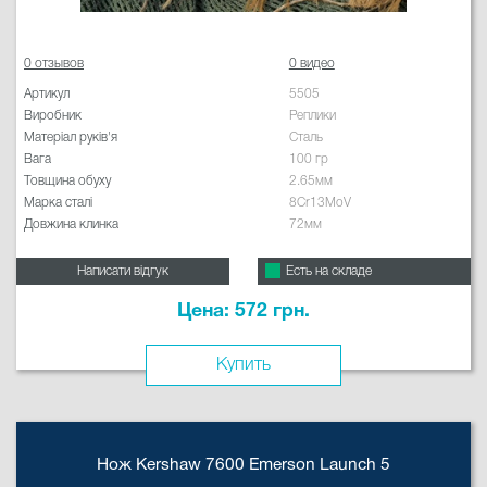
0 отзывов
0 видео
Артикул
5505
Виробник
Реплики
Матеріал руків'я
Сталь
Вага
100 гр
Товщина обуху
2.65мм
Марка сталі
8Cr13MoV
Довжина клинка
72мм
Написати відгук
Есть на складе
Цена: 572 грн.
Купить
Нож Kershaw 7600 Emerson Launch 5