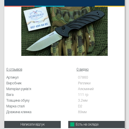
0 отзывов
0 видео
Артикул
07860
Виробник
Реплики
Матеріал руків'я
Алюминий
Вага
111 гр
Товщина обуху
3.2мм
Марка сталі
D2
Довжина клинка
89мм
Написати відгук
Есть на складе