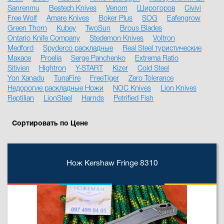
Sanrenmu
Bestech Knives
Venom
Широгоров
Civivi
Free Wolf
Amare Knives
Boker Plus
SOG
Eafengrow
Green Thorn
Kubey
TwoSun
Brous Blades
Ontario Knife Company
Stedemon Knives
Voltron
Medford
Spyderco раскладные
Real Steel туристические
Maxace
Proelia
Serge Panchenko
Extrema Ratio
Sitivien
Hightron
Y-START
Kizer
Cold Steel
Yon Xanadu
TunaFire
FreeTiger
Zero Tolerance
Недорогие раскладные Ножи
NOC Knives
Lion Knives
Reptilian
LionSteel
Harnds
Petrified Fish
Сортировать по Цене
Нож Kershaw Fringe 8310