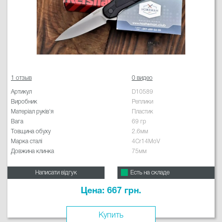
1 отзыв
0 видео
Артикул
D10589
Виробник
Реплики
Матеріал руків'я
Пластик
Вага
69 гр
Товщина обуху
2.6мм
Марка сталі
4Cr14MoV
Довжина клинка
75мм
Написати відгук
Есть на складе
Цена: 667 грн.
Купить