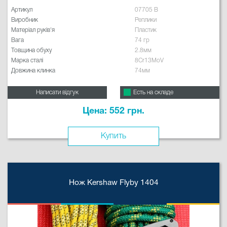
Артикул
07705 B
Виробник
Реплики
Матеріал руків'я
Пластик
Вага
74 гр
Товщина обуху
2.8мм
Марка сталі
8Cr13MoV
Довжина клинка
74мм
Написати відгук
Есть на складе
Цена: 552 грн.
Купить
Нож Kershaw Flyby 1404