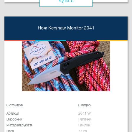
Купить
Нож Kershaw Monitor 2041
0 отзывов
0 видео
Артикул
2041 W
Виробник
Реплики
Матеріал руків'я
Нейлон
Вага
77 гр