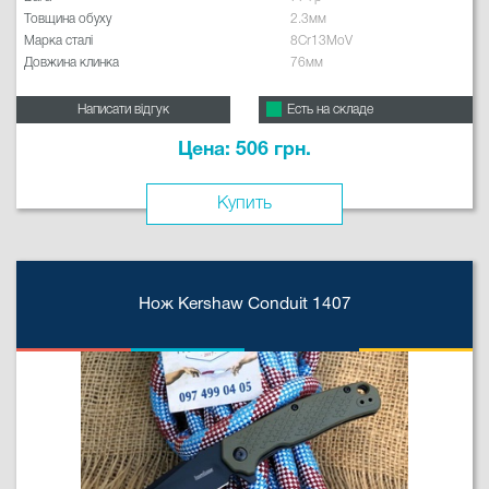
Товщина обуху
2.3мм
Марка сталі
8Cr13MoV
Довжина клинка
76мм
Написати відгук
Есть на складе
Цена: 506 грн.
Купить
Нож Kershaw Conduit 1407