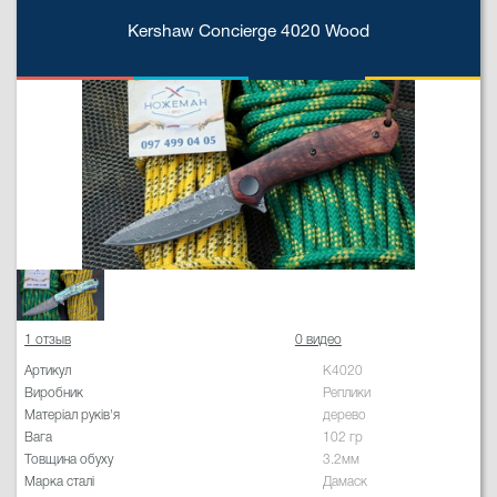
Kershaw Concierge 4020 Wood
1 отзыв
0 видео
Артикул
K4020
Виробник
Реплики
Матеріал руків'я
дерево
Вага
102 гр
Товщина обуху
3.2мм
Марка сталі
Дамаск