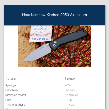
Нож Kershaw Kindred 2053 Aluminum
1 отзыв
1 видео
Артикул
2053
Виробник
Реплики
Матеріал руків'я
Алюминий
Вага
81 гр
Товщина обуху
2.75мм