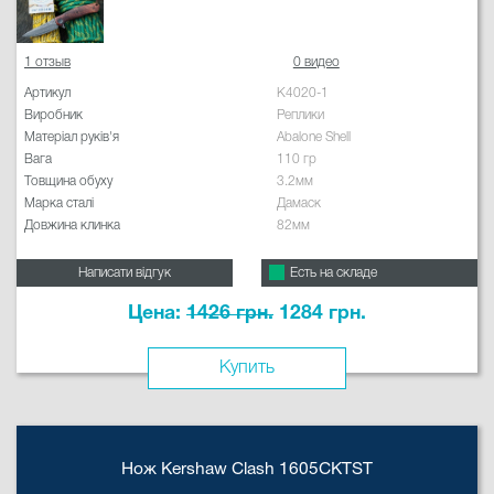
1 отзыв
0 видео
Артикул
K4020-1
Виробник
Реплики
Матеріал руків'я
Abalone Shell
Вага
110 гр
Товщина обуху
3.2мм
Марка сталі
Дамаск
Довжина клинка
82мм
Написати відгук
Есть на складе
Цена:
1426 грн.
1284 грн.
Купить
Нож Kershaw Clash 1605CKTST