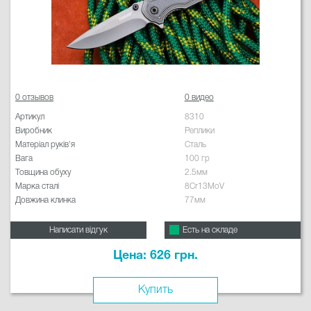
0 отзывов
0 видео
Артикул
8310
Виробник
Реплики
Матеріал руків'я
Сталь
Вага
100 гр
Товщина обуху
2.5мм
Марка сталі
8Cr13MoV
Довжина клинка
77мм
Написати відгук
Есть на складе
Цена: 626 грн.
Купить