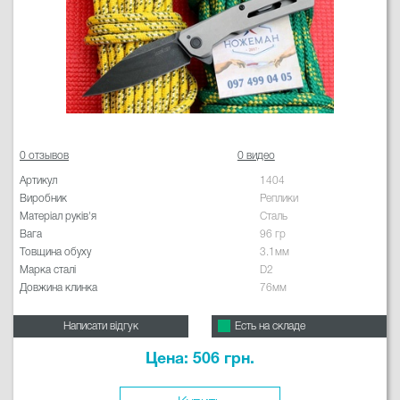
0 отзывов
0 видео
Артикул
1404
Виробник
Реплики
Матеріал руків'я
Сталь
Вага
96 гр
Товщина обуху
3.1мм
Марка сталі
D2
Довжина клинка
76мм
Написати відгук
Есть на складе
Цена: 506 грн.