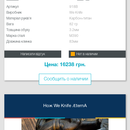
Артикул
918B
Виробник
We Knife
Матеріал руків'я
Карбон+титан
Вага
82 гр
Товщина обуху
3.2мм
Марка сталі
M390
Довжина клинка
83мм
Написати відгук
Нет в наличии
Цена: 16238 грн.
Сообщить о наличии
Нож We Knife ÆternA