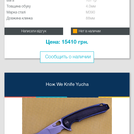
Вага
107 гр
Товщина обуху
4.0мм
Марка сталі
M390
Довжина клинка
88мм
Написати відгук
Нет в наличии
Цена: 15410 грн.
Сообщить о наличии
Нож We Knife Yucha