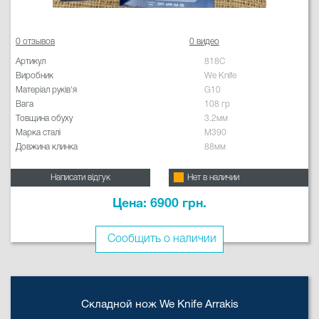
0 отзывов
0 видео
Артикул
818C
Виробник
We Knife
Матеріал руків'я
G10
Вага
108 гр
Товщина обуху
3.2мм
Марка сталі
M390
Довжина клинка
88мм
Написати відгук
Нет в наличии
Цена: 6900 грн.
Сообщить о наличии
Складной нож We Knife Arrakis