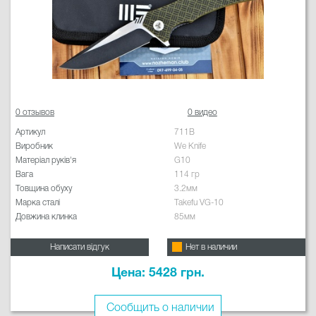
0 отзывов
0 видео
Артикул
711B
Виробник
We Knife
Матеріал руків'я
G10
Вага
114 гр
Товщина обуху
3.2мм
Марка сталі
Takefu VG-10
Довжина клинка
85мм
Написати відгук
Нет в наличии
Цена: 5428 грн.
Сообщить о наличии