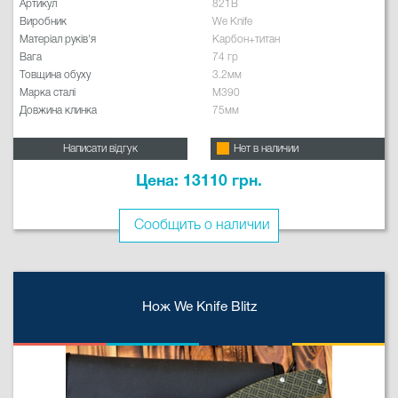
Артикул
821B
Виробник
We Knife
Матеріал руків'я
Карбон+титан
Вага
74 гр
Товщина обуху
3.2мм
Марка сталі
M390
Довжина клинка
75мм
Написати відгук
Нет в наличии
Цена: 13110 грн.
Сообщить о наличии
Нож We Knife Blitz