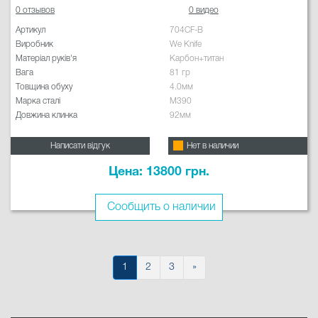
0 отзывов
0 видео
Артикул
704CF-B
Виробник
We Knife
Матеріал руків'я
Карбон+титан
Вага
81 гр
Товщина обуху
4.0мм
Марка сталі
M390
Довжина клинка
92мм
Написати відгук
Нет в наличии
Цена: 13800 грн.
Сообщить о наличии
1
2
3
»