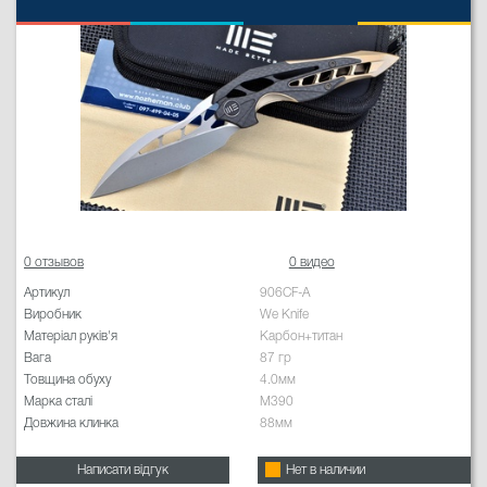
0 отзывов
0 видео
Артикул
906CF-A
Виробник
We Knife
Матеріал руків'я
Карбон+титан
Вага
87 гр
Товщина обуху
4.0мм
Марка сталі
M390
Довжина клинка
88мм
Написати відгук
Нет в наличии