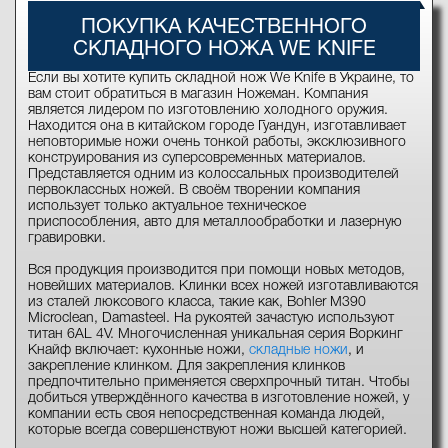
ПОКУПКА КАЧЕСТВЕННОГО
СКЛАДНОГО НОЖА WE KNIFE
Если вы хотите купить складной нож We Knife в Украине, то
вам стоит обратиться в магазин Ножеман. Компания
является лидером по изготовлению холодного оружия.
Находится она в китайском городе Гуандун, изготавливает
неповторимые ножи очень тонкой работы, эксклюзивного
конструирования из суперсовременных материалов.
Представляется одним из колоссальных производителей
первоклассных ножей. В своём творении компания
использует только актуальное техническое
приспособления, авто для металлообработки и лазерную
гравировки.
Вся продукция производится при помощи новых методов,
новейших материалов. Клинки всех ножей изготавливаются
из сталей люксового класса, такие как, Bohler M390
Microclean, Damasteel. На рукоятей зачастую используют
титан 6AL 4V. Многочисленная уникальная серия Воркинг
Кнайф включает: кухонные ножи,
складные ножи
, и
закрепление клинком. Для закрепления клинков
предпочтительно применяется сверхпрочный титан. Чтобы
добиться утверждённого качества в изготовление ножей, у
компании есть своя непосредственная команда людей,
которые всегда совершенствуют ножи высшей категорией.