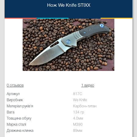
Нож We Knife STIXX
0 отзывов
1 видео
Артикул
817C
Виробник
We Knife
Матеріал руків'я
Карбон+титан
Вага
134 гр
Товщина обуху
4.0мм
Марка сталі
M390
Довжина клинка
89мм