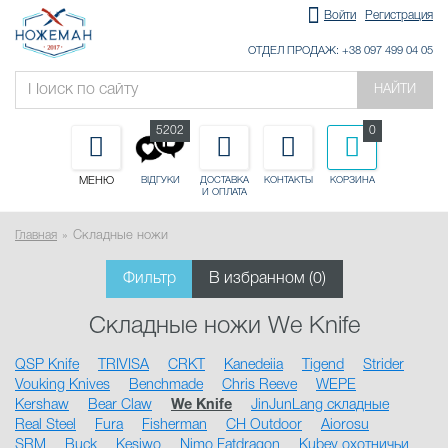
Войти
Регистрация
ОТДЕЛ ПРОДАЖ: +38 097 499 04 05
НАЙТИ
5202
0
МЕНЮ
ДОСТАВКА
КОНТАКТЫ
КОРЗИНА
ВІДГУКИ
И ОПЛАТА
Главная
Складные ножи
Фильтр
В избранном (
0
)
Складные ножи We Knife
QSP Knife
TRIVISA
CRKT
Kanedeiia
Tigend
Strider
Vouking Knives
Benchmade
Chris Reeve
WEPE
Kershaw
Bear Claw
We Knife
JinJunLang складные
Real Steel
Fura
Fisherman
CH Outdoor
Aiorosu
SRM
Buck
Kesiwo
Nimo Fatdragon
Kubey охотничьи