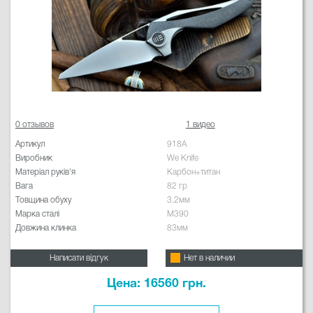
0 отзывов
1 видео
Артикул
918A
Виробник
We Knife
Матеріал руків'я
Карбон+титан
Вага
82 гр
Товщина обуху
3.2мм
Марка сталі
M390
Довжина клинка
83мм
Написати відгук
Нет в наличии
Цена: 16560 грн.