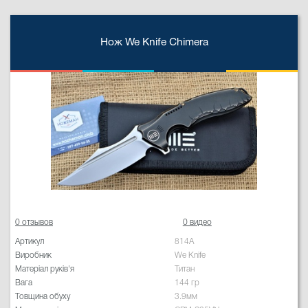
Нож We Knife Chimera
0 отзывов
0 видео
Артикул
814A
Виробник
We Knife
Матеріал руків'я
Титан
Вага
144 гр
Товщина обуху
3.9мм