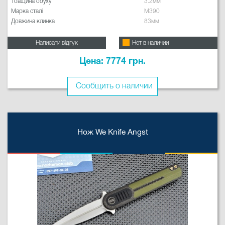
Товщина обуху
3.2мм
Марка сталі
M390
Довжина клинка
83мм
Написати відгук
Нет в наличии
Цена: 7774 грн.
Сообщить о наличии
Нож We Knife Angst