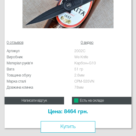
0 отзывов
0 видео
Артикул
2002C
Виробник
We Knife
Матеріал руків'я
Карбон+G10
Вага
51 гр
Товщина обуху
2.6мм
Марка сталі
CPM-S35VN
Довжина клинка
78мм
Написати відгук
Есть на складе
Цена: 8464 грн.
Купить