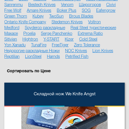
Sanrenmu
Bestech Knives
Venom
Широгоров
Civivi
Free Wolf
Amare Knives
Boker Plus
SOG
Eafengrow
Green Thorn
Kubey
TwoSun
Brous Blades
Ontario Knife Company
Stedemon Knives
Voltron
Medford
Spyderco раскладные
Real Steel туристические
Maxace
Proelia
Serge Panchenko
Extrema Ratio
Sitivien
Hightron
Y-START
Kizer
Cold Steel
Yon Xanadu
TunaFire
FreeTiger
Zero Tolerance
Недорогие раскладные Ножи
NOC Knives
Lion Knives
Reptilian
LionSteel
Harnds
Petrified Fish
Сортировать по Цене
Складной нож We Knife Angst