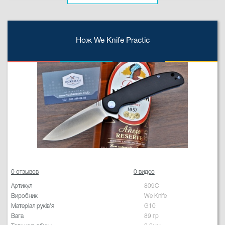
Нож We Knife Practic
0 отзывов
0 видео
Артикул
809C
Виробник
We Knife
Матеріал руків'я
G10
Вага
89 гр