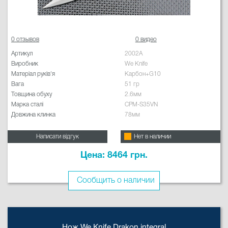
0 отзывов
0 видео
Артикул
2002A
Виробник
We Knife
Матеріал руків'я
Карбон+G10
Вага
51 гр
Товщина обуху
2.6мм
Марка сталі
CPM-S35VN
Довжина клинка
78мм
Написати відгук
Нет в наличии
Цена: 8464 грн.
Сообщить о наличии
Нож We Knife Drakon integral