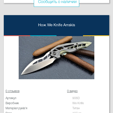
Сообщить о наличии
Нож We Knife Arrakis
0 отзывов
0 видео
Артикул
906D
Виробник
We Knife
Матеріал руків'я
Титан