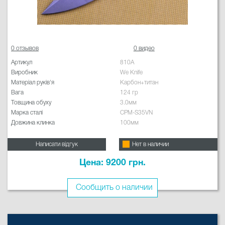
0 отзывов
0 видео
Артикул
810A
Виробник
We Knife
Матеріал руків'я
Карбон+титан
Вага
124 гр
Товщина обуху
3.0мм
Марка сталі
CPM-S35VN
Довжина клинка
100мм
Написати відгук
Нет в наличии
Цена: 9200 грн.
Сообщить о наличии