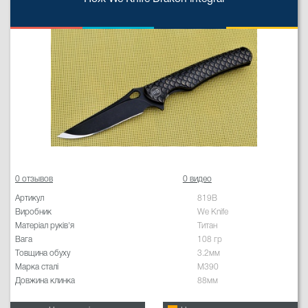
0 отзывов
0 видео
Артикул
819B
Виробник
We Knife
Матеріал руків'я
Титан
Вага
108 гр
Товщина обуху
3.2мм
Марка сталі
M390
Довжина клинка
88мм