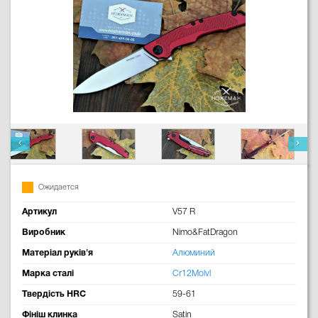
Ожидается
Артикул
V57 R
Виробник
Nimo&FatDragon
Матеріал руків'я
Алюминий
Марка сталі
Cr12Molvl
Твердість HRC
59-61
Фініш клинка
Satin