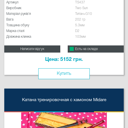
Артикул
TS437
Виробник
Two Sun
Матеріал руків'я
Титан+G10
Вага
202 гр
Товщина обуху
5.3мм
Марка сталі
D2
Довжина клинка
103мм
Написати відгук
Есть на складе
Цена: 5152 грн.
Купить
Катана тренировочная с хамоном Midare