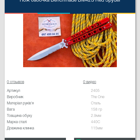
Нож бабочка Benchmade BM42S Red Spyder
0 отзывов
0 видео
Артикул
2405
Виробник
The One
Матеріал руків'я
Сталь
Вага
158 гр
Товщина обуху
2.9мм
Марка сталі
440C
Довжина клинка
115мм