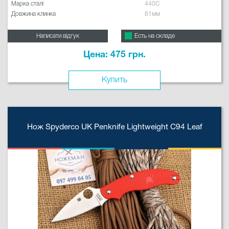
Марка сталі
440C
Довжина клинка
81мм
Написати відгук
Есть на складе
Цена: 475 грн.
Купить
Нож Spyderco UK Penknife Lightweight C94 Leaf