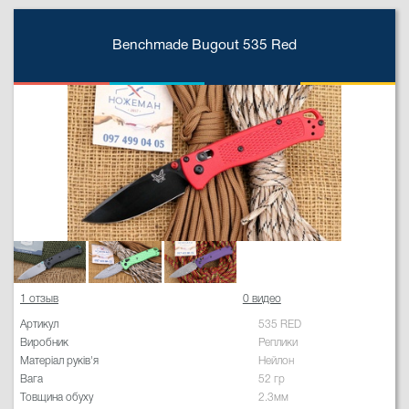
Benchmade Bugout 535 Red
1 отзыв
0 видео
Артикул
535 RED
Виробник
Реплики
Матеріал руків'я
Нейлон
Вага
52 гр
Товщина обуху
2.3мм