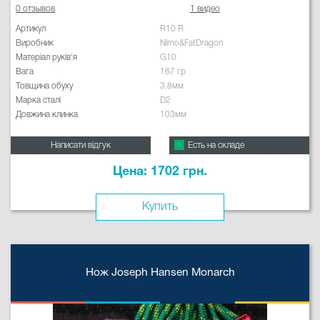
0 отзывов
1 видео
Артикул
R10 R
Виробник
Nimo&FatDragon
Матеріал руків'я
G10
Вага
167 гр
Товщина обуху
3.8мм
Марка сталі
D2
Довжина клинка
103мм
Написати відгук
Есть на складе
Цена: 1702 грн.
Купить
Нож Joseph Hansen Monarch