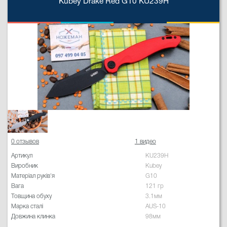
Kubey Drake Red G10 KU239H
0 отзывов
1 видео
Артикул
KU239H
Виробник
Kubey
Матеріал руків'я
G10
Вага
121 гр
Товщина обуху
3.1мм
Марка сталі
AUS-10
Довжина клинка
98мм