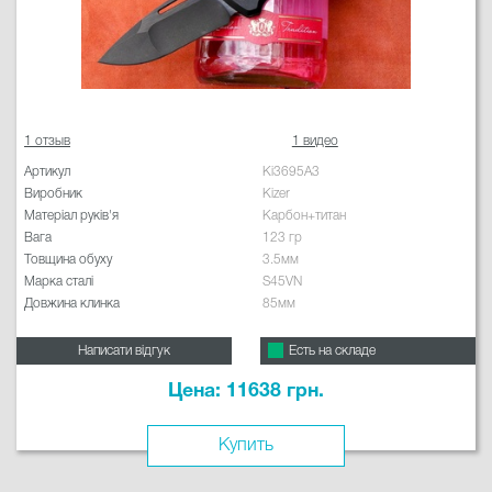
1 отзыв
1 видео
Артикул
Ki3695A3
Виробник
Kizer
Матеріал руків'я
Карбон+титан
Вага
123 гр
Товщина обуху
3.5мм
Марка сталі
S45VN
Довжина клинка
85мм
Написати відгук
Есть на складе
Цена: 11638 грн.
Купить