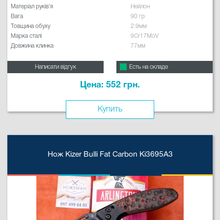
Матеріал руків'я
Нейлон
Вага
90 гр
Товщина обуху
2.9мм
Марка сталі
9Cr17MoV
Довжина клинка
77мм
Написати відгук
Есть на складе
Цена: 552 грн.
Купить
Нож Kizer Bulli Fat Carbon Ki3695A3