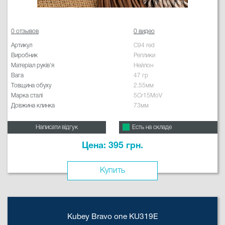
0 отзывов
0 видео
Артикул
C94 red
Виробник
Реплики
Матеріал руків'я
Нейлон
Вага
47 гр
Товщина обуху
2.55мм
Марка сталі
5Cr15MoV
Довжина клинка
73мм
Написати відгук
Есть на складе
Цена: 395 грн.
Купить
Kubey Bravo one KU319E