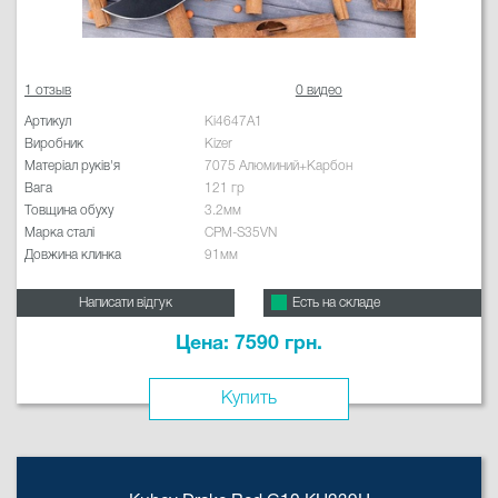
1 отзыв
0 видео
Артикул
Ki4647A1
Виробник
Kizer
Матеріал руків'я
7075 Алюминий+Карбон
Вага
121 гр
Товщина обуху
3.2мм
Марка сталі
CPM-S35VN
Довжина клинка
91мм
Написати відгук
Есть на складе
Цена: 7590 грн.
Купить