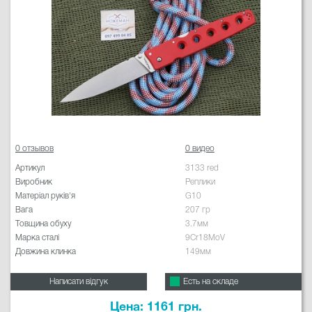
0 отзывов
0 видео
Артикул
3133 red
Виробник
Реплики
Матеріал руків'я
G10
Вага
207 гр
Товщина обуху
3.7мм
Марка сталі
9Cr18MoV
Довжина клинка
149мм
Написати відгук
Есть на складе
Цена: 1161 грн.