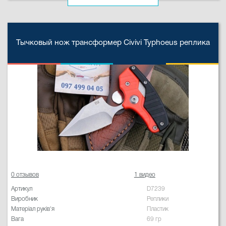
Тычковый нож трансформер Civivi Typhoeus реплика
0 отзывов
1 видео
Артикул
D7239
Виробник
Реплики
Матеріал руків'я
Пластик
Вага
69 гр