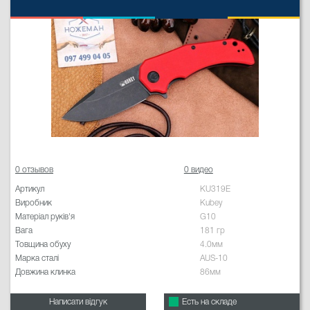
0 отзывов
0 видео
Артикул
KU319E
Виробник
Kubey
Матеріал руків'я
G10
Вага
181 гр
Товщина обуху
4.0мм
Марка сталі
AUS-10
Довжина клинка
86мм
Написати відгук
Есть на складе