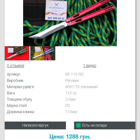
0 отзывов
1 видео
Артикул
BF-115 RD
Виробник
Реплики
Матеріал руків'я
6061-T6 Алюминий
Вага
112 гр
Товщина обуху
3.0мм
Марка сталі
D2
Довжина клинка
110мм
Написати відгук
Есть на складе
Цена: 1288 грн.