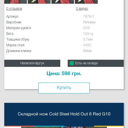
0 отзывов
0 видео
Артикул
7878-1
Виробник
Реплики
Матеріал руків'я
G10
Вага
128 гр
Товщина обуху
3.7мм
Марка сталі
440C
Довжина клинка
89мм
Написати відгук
Есть на складе
Цена: 598 грн.
Купить
Складной нож Cold Steel Hold Out 6 Red G10