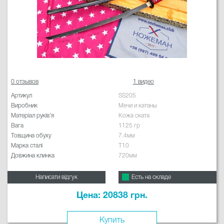
0 отзывов
1 видео
Артикул
SS205
Виробник
Мечи и катаны
Матеріал руків'я
Кожа ската
Вага
1125 гр
Товщина обуху
7.4мм
Марка сталі
T10
Довжина клинка
720мм
Написати відгук
Есть на складе
Цена: 20838 грн.
Купить