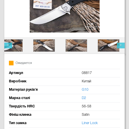
Ожидается
Артикул
08817
Виробник
Китай
Матеріал руків'я
G10
Марка сталі
D2
Твердість HRC
56-58
Фініш клинка
Satin
Тип замка
Liner Lock