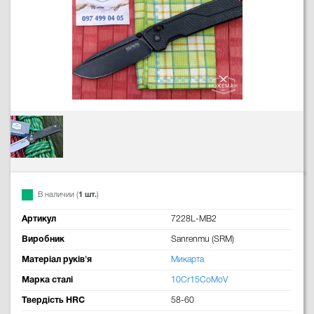
В наличии (
1 шт.
)
Артикул
7228L-MB2
Виробник
Sanrenmu (SRM)
Матеріал руків'я
Микарта
Марка сталі
10Cr15CoMoV
Твердість HRC
58-60