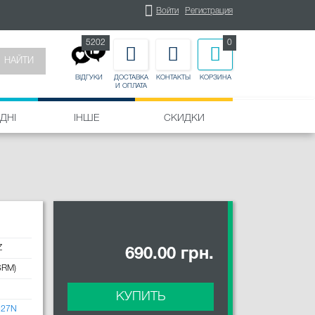
Войти
Регистрация
5202
0
НАЙТИ
ДОСТАВКА
КОНТАКТЫ
КОРЗИНА
ВІДГУКИ
И ОПЛАТА
ДНІ
ІНШЕ
СКИДКИ
Z
690.00 грн.
SRM)
КУПИТЬ
C27N