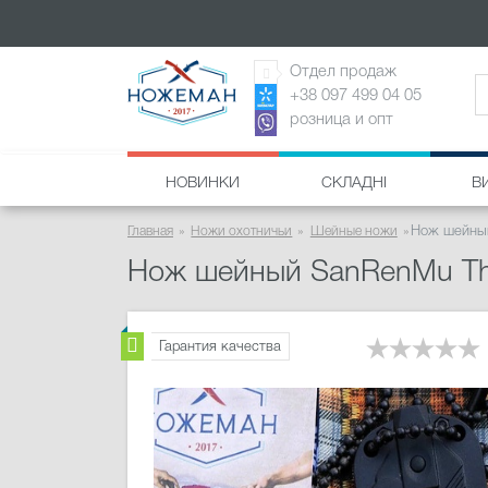
Отдел продаж
+38 097 499 04 05
розница и опт
НОВИНКИ
СКЛАДНІ
В
Главная
Ножи охотничьи
Шейные ножи
Нож шейный
Нож шейный SanRenMu The
Гарантия качества