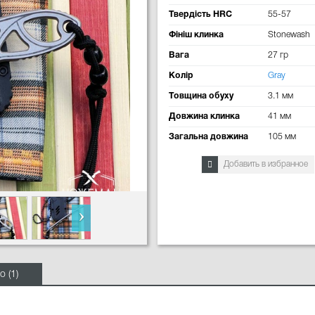
Твердість HRC
55-57
Фініш клинка
Stonewash
Вага
27 гр
Колір
Gray
Товщина обуху
3.1 мм
Довжина клинка
41 мм
Загальна довжина
105 мм
Добавить в избранное
о (1)