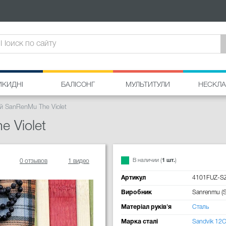
ИКИДНІ
БАЛІСОНГ
МУЛЬТИТУЛИ
НЕСКЛА
 SanRenMu The Violet
 Violet
В наличии (
1 шт.
)
0 отзывов
1 видео
Артикул
4101FUZ-S
Виробник
Sanrenmu (
Матеріал руків'я
Сталь
Марка сталі
Sandvik 12