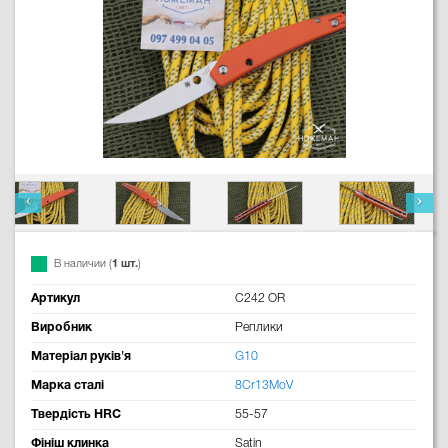
В наличии (
1 шт.
)
Артикул
C242 OR
Виробник
Реплики
Матеріал руків'я
G10
Марка сталі
8Cr13MoV
Твердість HRC
55-57
Фініш клинка
Satin