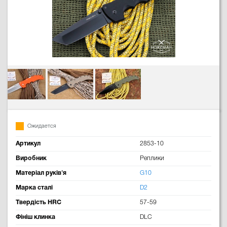
Ожидается
Артикул
2853-10
Виробник
Реплики
Матеріал руків'я
G10
Марка сталі
D2
Твердість HRC
57-59
Фініш клинка
DLC