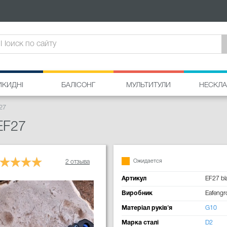
ИКИДНІ
БАЛІСОНГ
МУЛЬТИТУЛИ
НЕСКЛА
27
EF27
Ожидается
2 отзыва
Артикул
EF27 bl
Виробник
Eafeng
Матеріал руків'я
G10
Марка сталі
D2