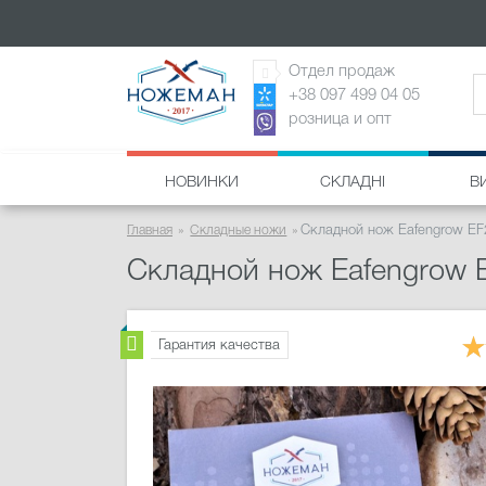
Отдел продаж
+38 097 499 04 05
розница и опт
НОВИНКИ
СКЛАДНІ
В
Главная
Складные ножи
Складной нож Eafengrow EF
Складной нож Eafengrow 
Гарантия качества