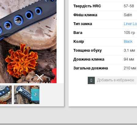
Твердість HRC
57-58
Фініш клинка
Satin
Тип замка
Liner L
Вага
105 гр
Колір
Black
Товщина обуху
3.1 мм
Довжина клинка
94 мм
Загальна довжина
210 мм
Добавить в избранное