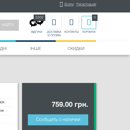
Войти
Регистрация
5202
0
НАЙТИ
ДОСТАВКА
КОНТАКТЫ
КОРЗИНА
ВІДГУКИ
И ОПЛАТА
ДНІ
ІНШЕ
СКИДКИ
ack
759.00 грн.
row
Сообщить о наличии