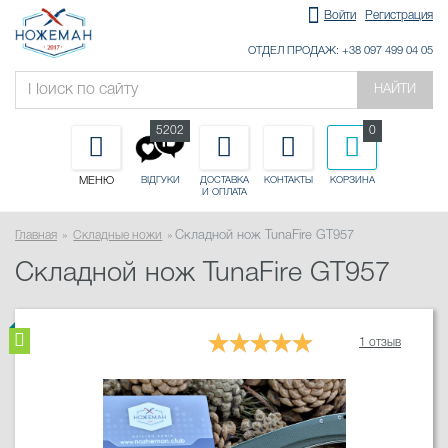
Войти
Регистрация
ОТДЕЛ ПРОДАЖ: +38 097 499 04 05
НАЙТИ
5202
0
МЕНЮ
ДОСТАВКА
КОНТАКТЫ
КОРЗИНА
ВІДГУКИ
И ОПЛАТА
Главная
Складные ножи
Складной нож TunaFire GT957
Складной нож TunaFire GT957
1 отзыв