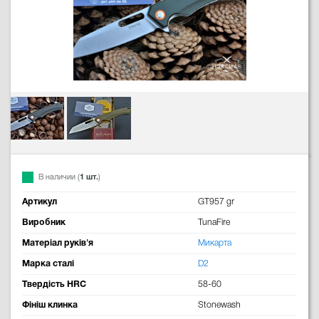
В наличии (
1 шт.
)
Артикул
GT957 gr
Виробник
TunaFire
Матеріал руків'я
Микарта
Марка сталі
D2
Твердість HRC
58-60
Фініш клинка
Stonewash