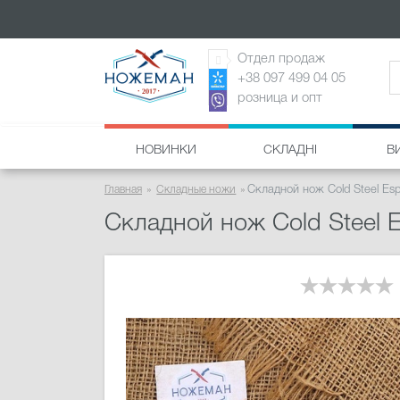
Отдел продаж
+38 097 499 04 05
розница и опт
НОВИНКИ
СКЛАДНІ
В
Главная
Складные ножи
Складной нож Cold Steel Es
Складной нож Cold Steel 