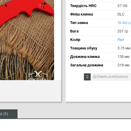
Твердість HRC
57-59
Фініш клинка
DLC
Тип замка
Tri-Ad L
Вага
257 гр
Колір
Red
Товщина обуху
3.75 мм
Довжина клинка
139 мм
Загальна довжина
318 мм
Добавить в избранное
о (1)