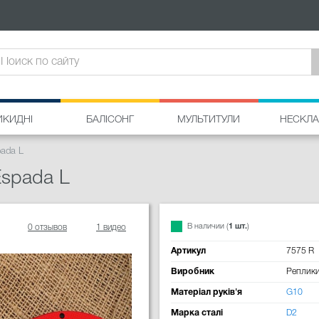
ИКИДНІ
БАЛІСОНГ
МУЛЬТИТУЛИ
НЕСКЛА
pada L
Espada L
В наличии (
1 шт.
)
0 отзывов
1 видео
Артикул
7575 R
Виробник
Реплик
Матеріал руків'я
G10
Марка сталі
D2