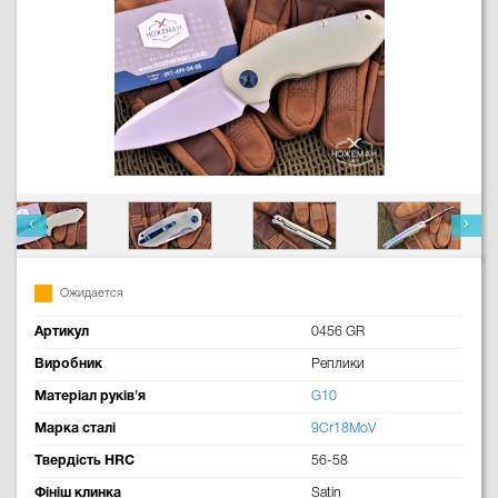
Ожидается
Артикул
0456 GR
Виробник
Реплики
Матеріал руків'я
G10
Марка сталі
9Cr18MoV
Твердість HRC
56-58
Фініш клинка
Satin