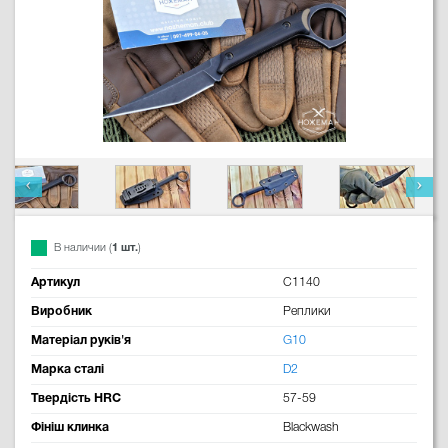
В наличии (
1 шт.
)
Артикул
C1140
Виробник
Реплики
Матеріал руків'я
G10
Марка сталі
D2
Твердість HRC
57-59
Фініш клинка
Blackwash