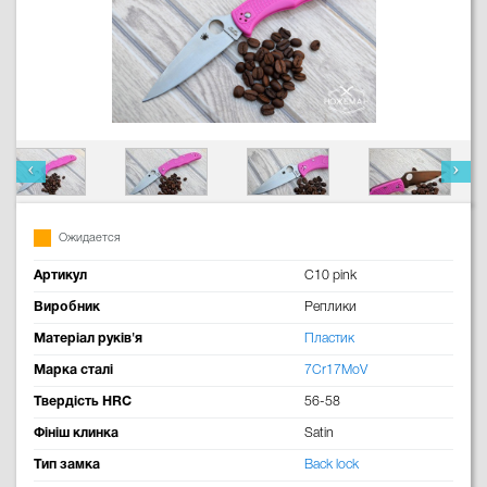
Ожидается
Артикул
C10 pink
Виробник
Реплики
Матеріал руків'я
Пластик
Марка сталі
7Cr17MoV
Твердість HRC
56-58
Фініш клинка
Satin
Тип замка
Back lock