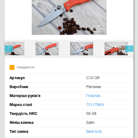
Ожидается
Артикул
C10 OR
Виробник
Реплики
Матеріал руків'я
Пластик
Марка сталі
7Cr17MoV
Твердість HRC
56-58
Фініш клинка
Satin
Тип замка
Back lock