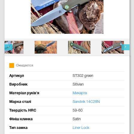
Ожидается
Артикул
ST302 green
Виробник
Sitivien
Матеріал руків'я
Микарта
Марка сталі
Sandvik 14C28N
Твердість HRC
59-60
Фініш клинка
Satin
Тип замка
Liner Lock