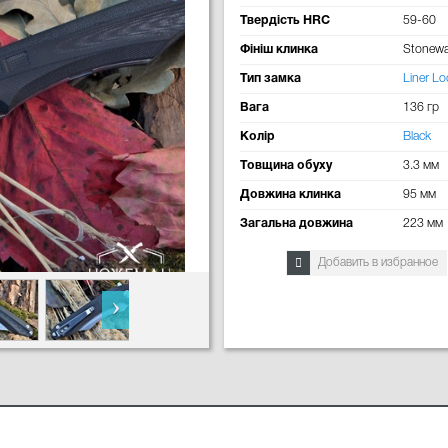
Твердість HRC
59-60
Фініш клинка
Stonew
Тип замка
Liner Lo
Вага
136 гр
Колір
Black
Товщина обуху
3.3 мм
Довжина клинка
95 мм
Загальна довжина
223 мм
Добавить в избранное