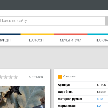
ИКИДНІ
БАЛІСОНГ
МУЛЬТИТУЛИ
НЕСКЛА
Ожидается
0 отзывов
Артикул
ST105
Виробник
Sitivien
Матеріал руків'я
G10
Марка сталі
D2