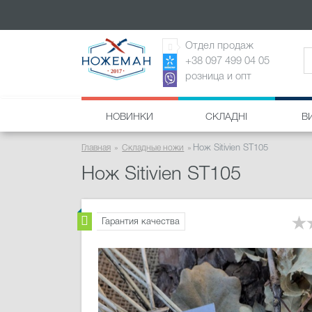
Отдел продаж
+38 097 499 04 05
розница и опт
НОВИНКИ
СКЛАДНІ
В
Главная
Складные ножи
Нож Sitivien ST105
Нож Sitivien ST105
Гарантия качества