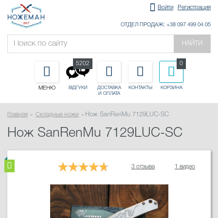
Войти
Регистрация
ОТДЕЛ ПРОДАЖ: +38 097 499 04 05
НАЙТИ
5202
0
МЕНЮ
ДОСТАВКА
КОНТАКТЫ
КОРЗИНА
ВІДГУКИ
И ОПЛАТА
Главная
Складные ножи
Нож SanRenMu 7129LUC-SC
Нож SanRenMu 7129LUC-SC
3 отзыва
1 видео