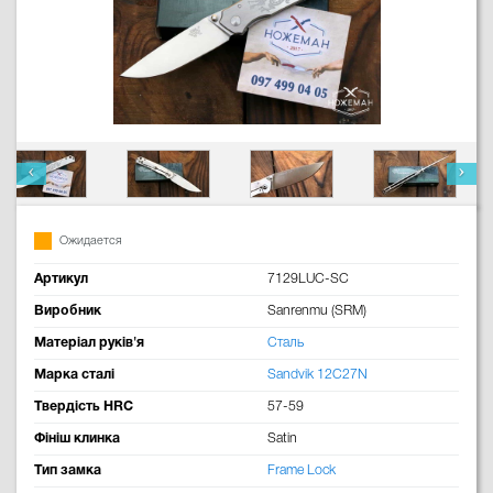
Ожидается
Артикул
7129LUC-SC
Виробник
Sanrenmu (SRM)
Матеріал руків'я
Сталь
Марка сталі
Sandvik 12C27N
Твердість HRC
57-59
Фініш клинка
Satin
Тип замка
Frame Lock