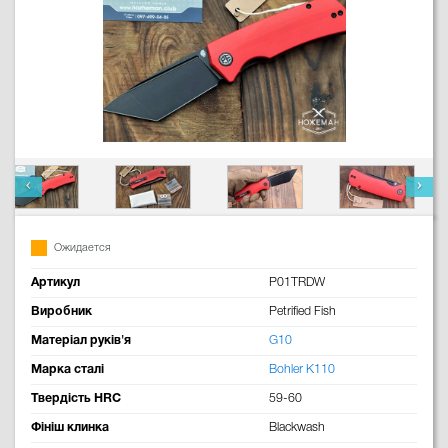
Ожидается
Артикул
P01TRDW
Виробник
Petrified Fish
Матеріал руків'я
G10
Марка сталі
Bohler K110
Твердість HRC
59-60
Фініш клинка
Blackwash