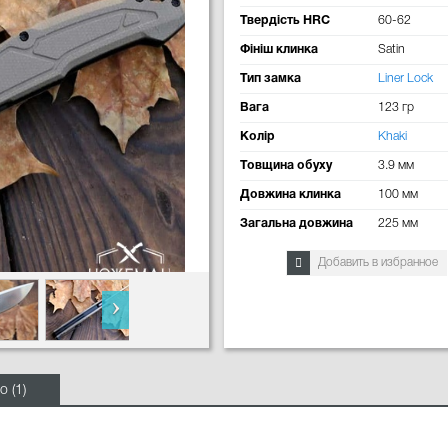
Твердість HRC
60-62
Фініш клинка
Satin
Тип замка
Liner Lock
Вага
123 гр
Колір
Khaki
Товщина обуху
3.9 мм
Довжина клинка
100 мм
Загальна довжина
225 мм
Добавить в избранное
о (1)