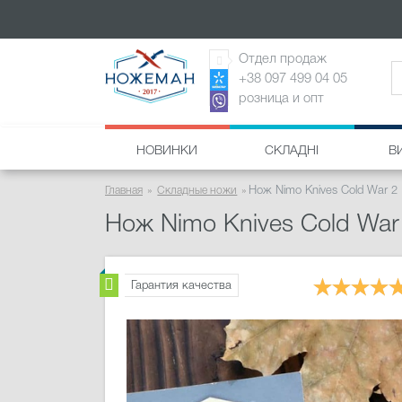
Отдел продаж
+38 097 499 04 05
розница и опт
НОВИНКИ
СКЛАДНІ
В
Главная
Складные ножи
Нож Nimo Knives Cold War 2
Нож Nimo Knives Cold War
Гарантия качества