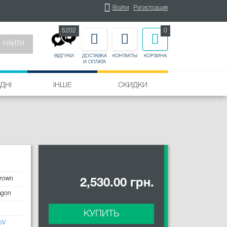
Войти
Регистрация
5202
0
НАЙТИ
ДОСТАВКА
КОНТАКТЫ
КОРЗИНА
ВІДГУКИ
И ОПЛАТА
ДНІ
ІНШЕ
СКИДКИ
brown
2,530.00 грн.
agon
КУПИТЬ
oV