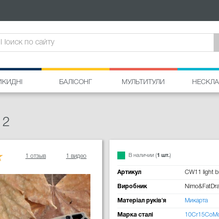
ИКИДНІ
БАЛІСОНГ
МУЛЬТИТУЛИ
НЕСКЛА
 2
В наличии (
1 шт.
)
1 отзыв
1 видео
Артикул
CW11 light 
Виробник
Nimo&FatDr
Матеріал руків'я
Микарта
Марка сталі
10Cr15CoM