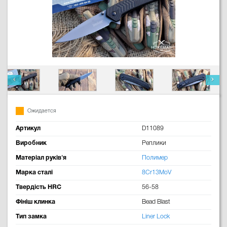
Ожидается
Артикул
D11089
Виробник
Реплики
Матеріал руків'я
Полимер
Марка сталі
8Cr13MoV
Твердість HRC
56-58
Фініш клинка
Bead Blast
Тип замка
Liner Lock