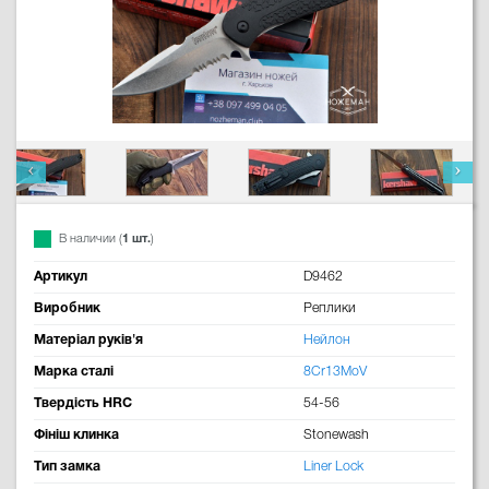
В наличии (
1 шт.
)
Артикул
D9462
Виробник
Реплики
Матеріал руків'я
Нейлон
Марка сталі
8Cr13MoV
Твердість HRC
54-56
Фініш клинка
Stonewash
Тип замка
Liner Lock