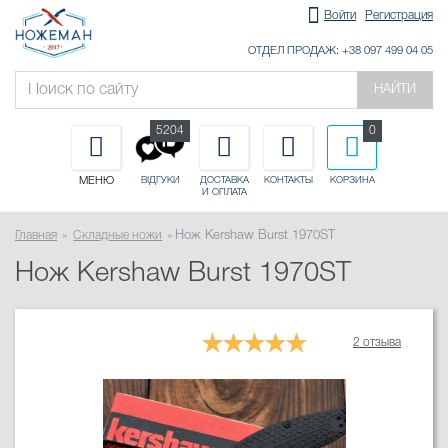
Войти
Регистрация
ОТДЕЛ ПРОДАЖ: +38 097 499 04 05
НАЙТИ
5204
0
МЕНЮ
ДОСТАВКА
КОНТАКТЫ
КОРЗИНА
ВІДГУКИ
И ОПЛАТА
Главная
Складные ножи
Нож Kershaw Burst 1970ST
Нож Kershaw Burst 1970ST
2 отзыва