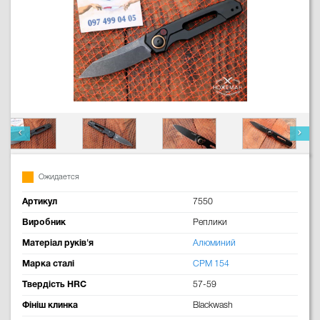
Ожидается
Артикул
7550
Виробник
Реплики
Матеріал руків'я
Алюминий
Марка сталі
CPM 154
Твердість HRC
57-59
Фініш клинка
Blackwash