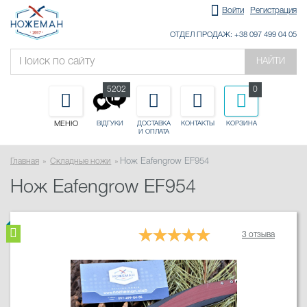
Войти
Регистрация
ОТДЕЛ ПРОДАЖ: +38 097 499 04 05
НАЙТИ
5202
0
МЕНЮ
ДОСТАВКА
КОНТАКТЫ
КОРЗИНА
ВІДГУКИ
И ОПЛАТА
Главная
Складные ножи
Нож Eafengrow EF954
Нож Eafengrow EF954
3 отзыва