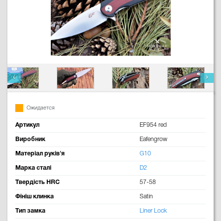
Ожидается
Артикул
EF954 red
Виробник
Eafengrow
Матеріал руків'я
G10
Марка сталі
D2
Твердість HRC
57-58
Фініш клинка
Satin
Тип замка
Liner Lock