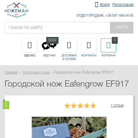
Войти
Регистрация
ОТДЕЛ ПРОДАЖ: +38 097 499 04 05
НАЙТИ
5202
0
МЕНЮ
ДОСТАВКА
КОНТАКТЫ
КОРЗИНА
ВІДГУКИ
И ОПЛАТА
Главная
Складные ножи
Городской нож Eafengrow EF917
Городской нож Eafengrow EF917
1 отзыв