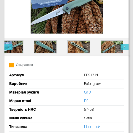
Ожидается
Артикул
EF917 N
Виробник
Eafengrow
Матеріал руків'я
G10
Марка сталі
D2
Твердість HRC
57-58
Фініш клинка
Satin
Тип замка
Liner Lock