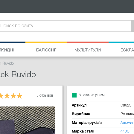
ИКИДНІ
БАЛІСОНГ
МУЛЬТИТУЛИ
НЕСКЛА
k Ruvido
ack Ruvido
В наличии (
1 шт.
)
5 отзывов
Артикул
D8623
Виробник
Реплик
Матеріал руків'я
Алюмин
Марка сталі
440C