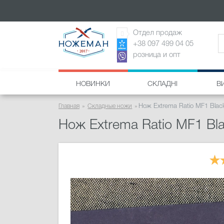
Отдел продаж
+38 097 499 04 05
розница и опт
НОВИНКИ
СКЛАДНІ
В
Главная
Складные ножи
Нож Extrema Ratio MF1 Blac
Нож Extrema Ratio MF1 Bl