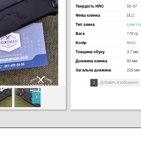
Твердість HRC
55-57
Фініш клинка
DLC
Тип замка
Liner Lo
Вага
178 гр
Колір
Black
Товщина обуху
3.7 мм
Довжина клинка
93 мм
Загальна довжина
229 мм
Добавить в избранное