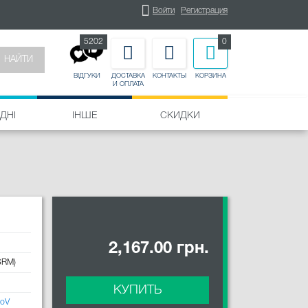
Войти
Регистрация
5202
0
НАЙТИ
ДОСТАВКА
КОНТАКТЫ
КОРЗИНА
ВІДГУКИ
И ОПЛАТА
ДНІ
ІНШЕ
СКИДКИ
2,167.00 грн.
SRM)
КУПИТЬ
oV