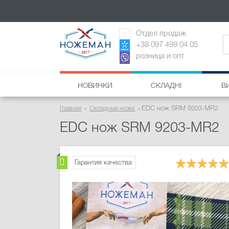
Отдел продаж
+38 097 499 04 05
розница и опт
НОВИНКИ
СКЛАДНІ
В
Главная
Складные ножи
EDC нож SRM 9203-MR2
EDC нож SRM 9203-MR2
Гарантия качества