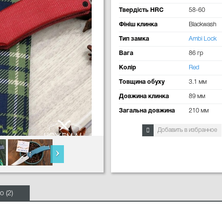
Твердість HRC
58-60
Фініш клинка
Blackwash
Тип замка
Ambi Lock
Вага
86 гр
Колір
Red
Товщина обуху
3.1 мм
Довжина клинка
89 мм
Загальна довжина
210 мм
Добавить в избранное
о (2)