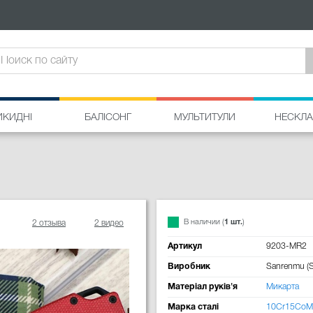
ИКИДНІ
БАЛІСОНГ
МУЛЬТИТУЛИ
НЕСКЛА
В наличии (
1 шт.
)
2 отзыва
2 видео
Артикул
9203-MR2
Виробник
Sanrenmu (
Матеріал руків'я
Микарта
Марка сталі
10Cr15CoM