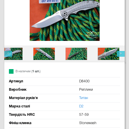
В наличии (
1 шт.
)
Артикул
D8400
Виробник
Реплики
Матеріал руків'я
Титан
Марка сталі
D2
Твердість HRC
57-59
Фініш клинка
Stonewash