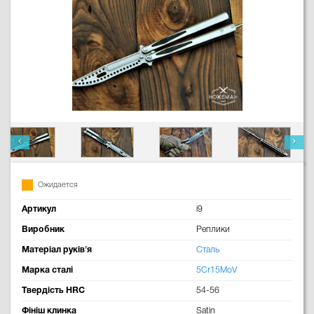
Ожидается
Артикул
i9
Виробник
Реплики
Матеріал руків'я
Сталь
Марка сталі
5Cr15MoV
Твердість HRC
54-56
Фініш клинка
Satin