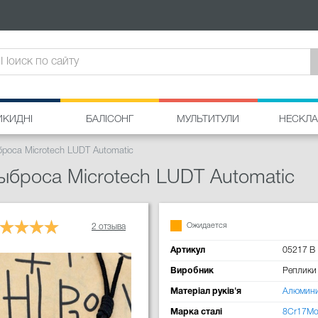
ИКИДНІ
БАЛІСОНГ
МУЛЬТИТУЛИ
НЕСКЛА
роса Microtech LUDT Automatic
ыброса Microtech LUDT Automatic
Ожидается
2 отзыва
Артикул
05217 B
Виробник
Реплики
Матеріал руків'я
Алюмин
Марка сталі
8Cr17M