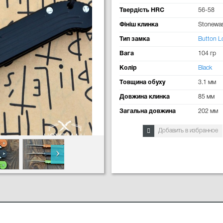
Твердість HRC
56-58
Фініш клинка
Stonewa
Тип замка
Button L
Вага
104 гр
Колір
Black
Товщина обуху
3.1 мм
Довжина клинка
85 мм
Загальна довжина
202 мм
Добавить в избранное