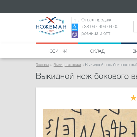
Отдел продаж
+38 097 499 04 05
розница и опт
НОВИНКИ
СКЛАДНІ
В
Главная
Выкидные ножи
Выкидной нож бокового выб
Выкидной нож бокового в