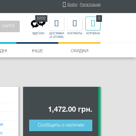
Войти
Регистрация
5202
0
НАЙТИ
ДОСТАВКА
КОНТАКТЫ
КОРЗИНА
ВІДГУКИ
И ОПЛАТА
ДНІ
ІНШЕ
СКИДКИ
1,472.00 грн.
ий
Сообщить о наличии
oV