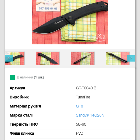
В наличии (
1 шт.
)
Артикул
GT-T0040 B
Виробник
TunaFire
Матеріал руків'я
G10
Марка сталі
Sandvik 14C28N
Твердість HRC
58-60
Фініш клинка
PVD