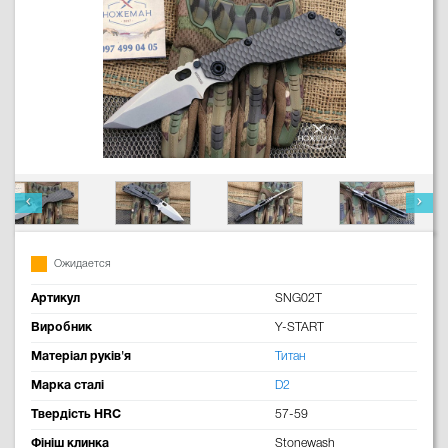
Ожидается
Артикул
SNG02T
Виробник
Y-START
Матеріал руків'я
Титан
Марка сталі
D2
Твердість HRC
57-59
Фініш клинка
Stonewash