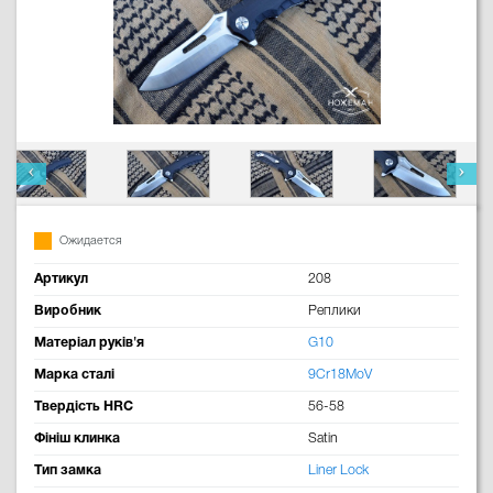
Ожидается
Артикул
208
Виробник
Реплики
Матеріал руків'я
G10
Марка сталі
9Cr18MoV
Твердість HRC
56-58
Фініш клинка
Satin
Тип замка
Liner Lock