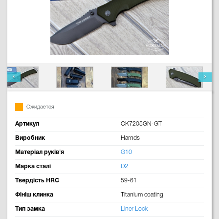
Ожидается
Артикул
CK7205GN-GT
Виробник
Harnds
Матеріал руків'я
G10
Марка сталі
D2
Твердість HRC
59-61
Фініш клинка
Titanium coating
Тип замка
Liner Lock