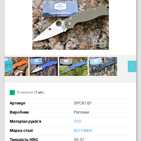
В наличии (
1 шт.
)
Артикул
SPC81 B1
Виробник
Реплики
Матеріал руків'я
G10
Марка сталі
8Cr13MoV
Твердість HRC
55-57