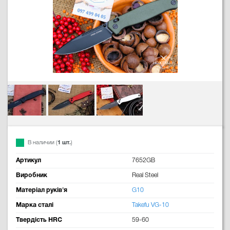
В наличии (
1 шт.
)
Артикул
7652GB
Виробник
Real Steel
Матеріал руків'я
G10
Марка сталі
Takefu VG-10
Твердість HRC
59-60