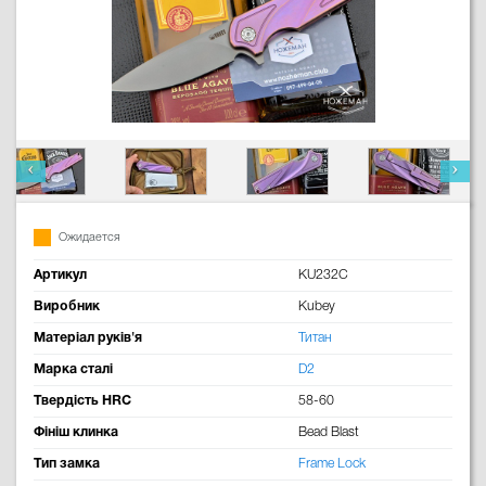
Ожидается
Артикул
KU232C
Виробник
Kubey
Матеріал руків'я
Титан
Марка сталі
D2
Твердість HRC
58-60
Фініш клинка
Bead Blast
Тип замка
Frame Lock