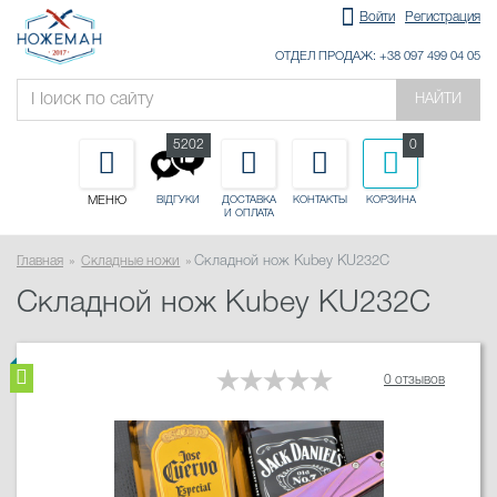
Войти
Регистрация
ОТДЕЛ ПРОДАЖ: +38 097 499 04 05
НАЙТИ
5202
0
МЕНЮ
ДОСТАВКА
КОНТАКТЫ
КОРЗИНА
ВІДГУКИ
И ОПЛАТА
Главная
Складные ножи
Складной нож Kubey KU232C
Складной нож Kubey KU232C
0 отзывов