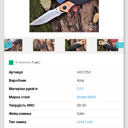
В наличии (
1 шт.
)
Артикул
V4572N1
Виробник
Kizer
Матеріал руків'я
G10
Марка сталі
Bohler N690
Твердість HRC
58-60
Фініш клинка
Satin
Тип замка
Liner Lock