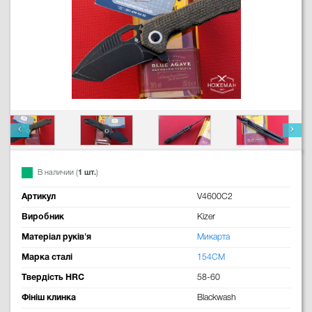
В наличии (
1 шт.
)
Артикул
V4600C2
Виробник
Kizer
Матеріал руків'я
Микарта
Марка сталі
154CM
Твердість HRC
58-60
Фініш клинка
Blackwash