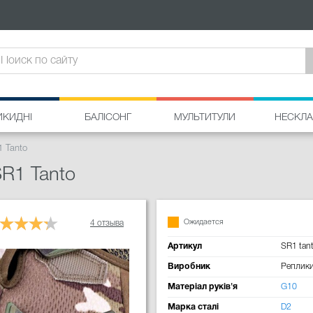
ИКИДНІ
БАЛІСОНГ
МУЛЬТИТУЛИ
НЕСКЛА
1 Tanto
SR1 Tanto
Ожидается
4 отзыва
Артикул
SR1 tan
Виробник
Реплик
Матеріал руків'я
G10
Марка сталі
D2