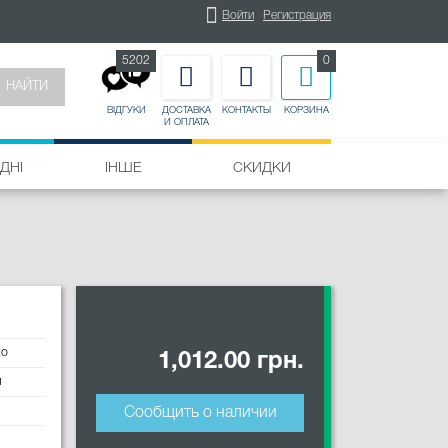
Войти
Регистрация
5202
0
НАЙТИ
ДОСТАВКА
КОНТАКТЫ
КОРЗИНА
ВІДГУКИ
И ОПЛАТА
ДНІ
ІНШЕ
СКИДКИ
to
1,012.00 грн.
и
Сообщить о наличии