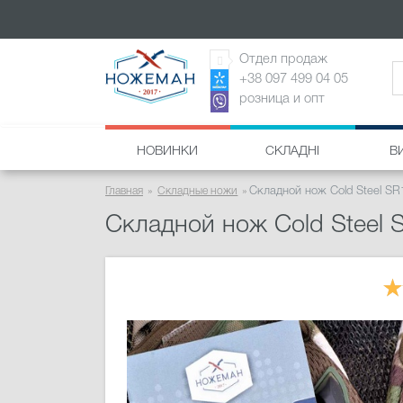
Отдел продаж
+38 097 499 04 05
розница и опт
НОВИНКИ
СКЛАДНІ
В
Главная
Складные ножи
Складной нож Cold Steel SR
Складной нож Cold Steel 