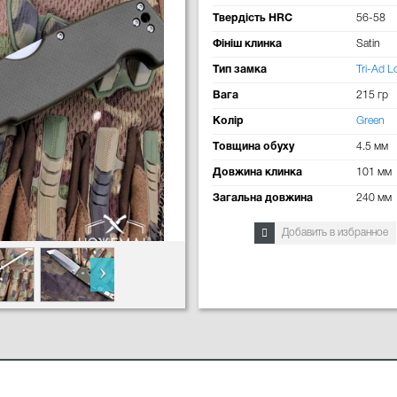
Твердість HRC
56-58
Фініш клинка
Satin
Тип замка
Tri-Ad L
Вага
215 гр
Колір
Green
Товщина обуху
4.5 мм
Довжина клинка
101 мм
Загальна довжина
240 мм
Добавить в избранное