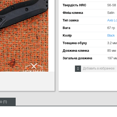
Твердість HRC
56-58
Фініш клинка
Satin
Тип замка
Axis L
Вага
67 гр
Колір
Black
Товщина обуху
3.2 мм
Довжина клинка
85 мм
Загальна довжина
197 м
Добавить в избранное
о (1)