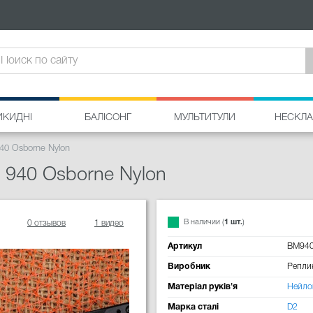
ИКИДНІ
БАЛІСОНГ
МУЛЬТИТУЛИ
НЕСКЛА
0 Osborne Nylon
940 Osborne Nylon
В наличии (
1 шт.
)
0 отзывов
1 видео
Артикул
BM94
Виробник
Репли
Матеріал руків'я
Нейло
Марка сталі
D2