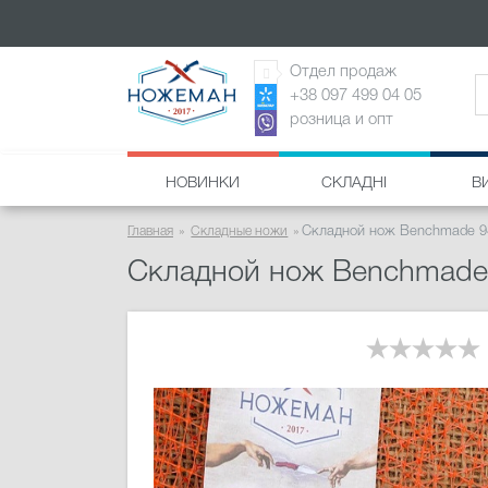
Отдел продаж
+38 097 499 04 05
розница и опт
НОВИНКИ
СКЛАДНІ
В
Главная
Складные ножи
Складной нож Benchmade 94
Складной нож Benchmade 