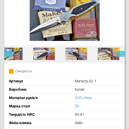
Ожидается
Артикул
Магистр 02-1
Виробник
Китай
Матеріал руків'я
G10+сталь
Марка сталі
D2
Твердість HRC
60-61
Фініш клинка
Satin