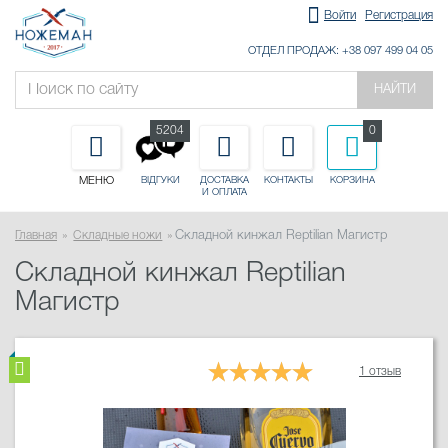
Войти
Регистрация
ОТДЕЛ ПРОДАЖ: +38 097 499 04 05
НАЙТИ
5204
0
МЕНЮ
ДОСТАВКА
КОНТАКТЫ
КОРЗИНА
ВІДГУКИ
И ОПЛАТА
Главная
Складные ножи
Складной кинжал Reptilian Магистр
Складной кинжал Reptilian
Магистр
1 отзыв