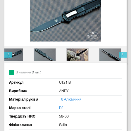
В наличии (
1 шт.
)
Артикул
UT21 B
Виробник
ANDY
Матеріал руків'я
T6 Алюминий
Марка сталі
D2
Твердість HRC
58-60
Фініш клинка
Satin