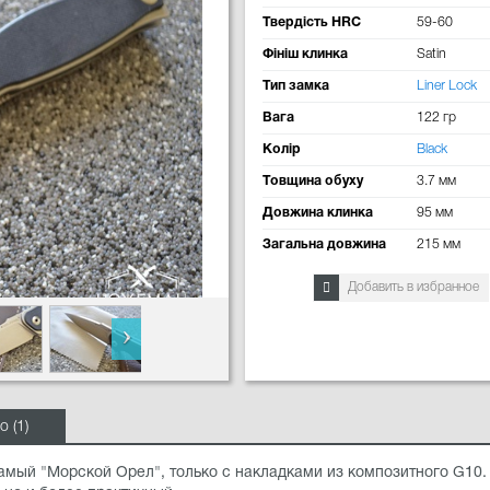
Твердість HRC
59-60
Фініш клинка
Satin
Тип замка
Liner Lock
Вага
122 гр
Колір
Black
Товщина обуху
3.7 мм
Довжина клинка
95 мм
Загальна довжина
215 мм
Добавить в избранное
о (1)
 самый "Морской Орел", только с накладками из композитного G10.