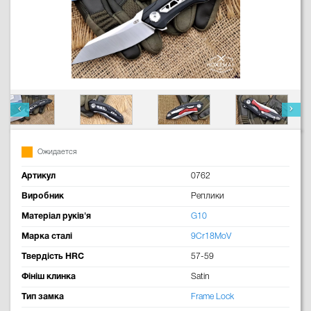
Ожидается
Артикул
0762
Виробник
Реплики
Матеріал руків'я
G10
Марка сталі
9Cr18MoV
Твердість HRC
57-59
Фініш клинка
Satin
Тип замка
Frame Lock